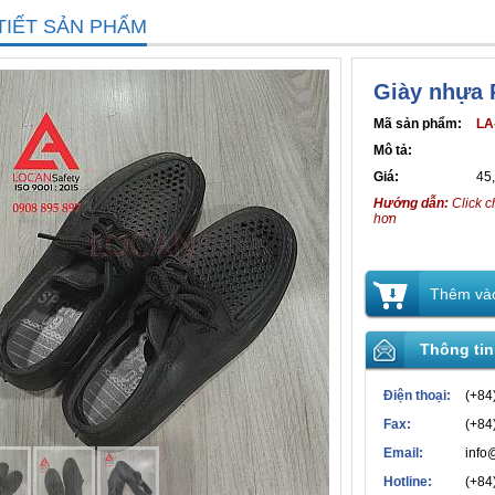
TIẾT SẢN PHẨM
Giày nhựa
Mã sản phẩm:
LA
Mô tả:
Giá:
45
Hướng dẫn:
Click c
hơn
Thêm vào
Thông tin
Điện thoại:
(+84
Fax:
(+84
Email:
info
Hotline:
(+84