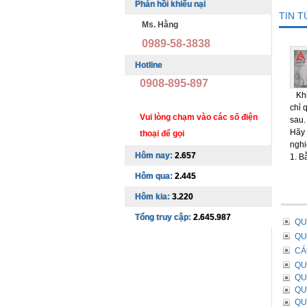
Phản hồi khiếu nại
TIN 
Ms. Hằng
0989-58-3838
Hotline
0908-895-897
Khi 
chỉ 
Vui lòng chạm vào các số điện
sau.
Hãy 
thoại để gọi
nghi
Hôm nay:
2.657
1. B
Hôm qua:
2.445
Hôm kia:
3.220
Tổng truy cập:
2.645.987
QU
QU
CÁ
QU
QU
QU
QU