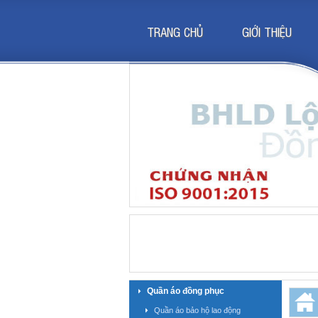
TRANG CHỦ
GIỚI THIỆU
Quần áo đồng phục
Quần áo bảo hộ lao động