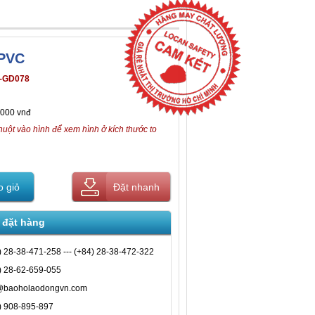
 PVC
-GD078
,000 vnđ
huột vào hình để xem hình ở kích thước to
 giỏ
Đặt nhanh
 đặt hàng
) 28-38-471-258 --- (+84) 28-38-472-322
) 28-62-659-055
@baoholaodongvn.com
) 908-895-897