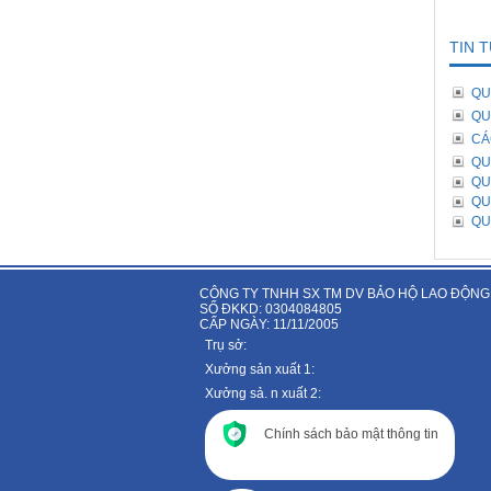
TIN 
QU
QU
CÁ
QU
QU
QU
QU
CÔNG TY TNHH SX TM DV BẢO HỘ LAO ĐỘNG
SỐ ĐKKD: 0304084805
CẤP NGÀY: 11/11/2005
Trụ sở:
Xưởng sản xuất 1:
Xưởng sả. n xuất 2:
Chính sách bảo mật thông tin