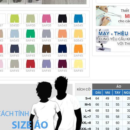
67
S545D
SAFD5
SAFD5
SA545
SA545
45
SA545
SAF45
SAF45
SAF45
SD545
45
SAF45
SAF45
SAF45
SAF45
SAF45
45
SAF45
SAF45
SAF45
SAF45
SAF45
ÁO
KÍCH CỠ
DÀI
VAI
TAY
NG
S=4
64
49
53
2
M=5
66
51
55
3
L=6
68
53
56
3
XL=7
70
55
58
3
XXL=8
72
57
60
3
XXXL=9
74
59
62
3