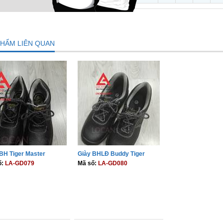
PHẨM LIÊN QUAN
BH Tiger Master
Giày BHLĐ Buddy Tiger
ố:
LA-GD079
Mã số:
LA-GD080
THÊM VÀO GIỎ
THÊM VÀO GIỎ