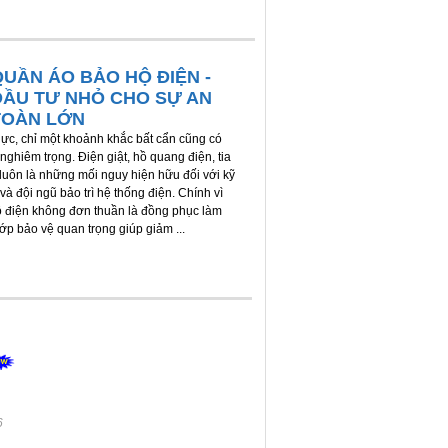
QUẦN ÁO BẢO HỘ ĐIỆN -
ĐẦU TƯ NHỎ CHO SỰ AN
TOÀN LỚN
ực, chỉ một khoảnh khắc bất cẩn cũng có
nghiêm trọng. Điện giật, hồ quang điện, tia
 luôn là những mối nguy hiện hữu đối với kỹ
và đội ngũ bảo trì hệ thống điện. Chính vì
ộ điện không đơn thuần là đồng phục làm
lớp bảo vệ quan trọng giúp giảm ...
6