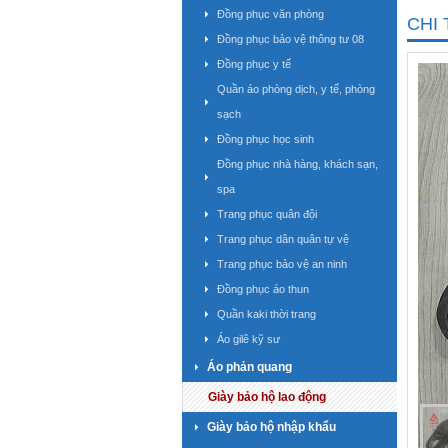
Đồng phục văn phòng
CHI 
Đồng phục bảo vệ thông tư 08
Đồng phục y tế
Quần áo phòng dịch, y tế, phòng
sạch
Đồng phục học sinh
Đồng phục nhà hàng, khách sạn,
spa
Trang phục quân đội
Trang phục dân quân tự vệ
Trang phục bảo vệ an ninh
Đồng phục áo thun
Quần kaki thời trang
Áo gilê kỹ sư
Áo phản quang
Giày bảo hộ lao động
Giày bảo hộ nhập khẩu