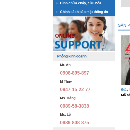
Bình chữa cháy, cứu hỏa
Chính sách bảo mật thông tin
SẢN 
Phòng kinh doanh
Mr. An
0908-895-897
M Thủy
0947-15-22-77
Giày 
Mã s
Ms. Hằng
0989-58-3838
Ms. Lệ
0989-808-875