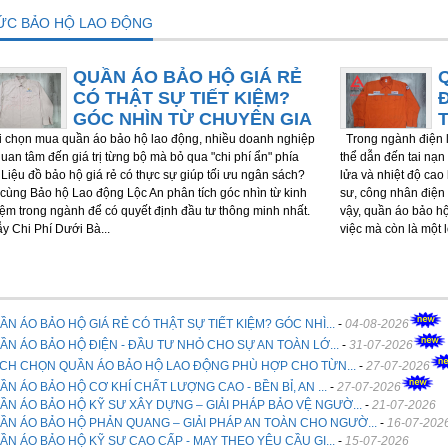
TỨC BẢO HỘ LAO ĐỘNG
QUẦN ÁO BẢO HỘ GIÁ RẺ
CÓ THẬT SỰ TIẾT KIỆM?
GÓC NHÌN TỪ CHUYÊN GIA
chọn mua quần áo bảo hộ lao động, nhiều doanh nghiệp
Trong ngành điện l
quan tâm đến giá trị từng bộ mà bỏ qua "chi phí ẩn" phía
thể dẫn đến tai nạn 
 Liệu đồ bảo hộ giá rẻ có thực sự giúp tối ưu ngân sách?
lửa và nhiệt độ cao
cùng Bảo hộ Lao động Lộc An phân tích góc nhìn từ kinh
sư, công nhân điện 
ệm trong ngành để có quyết định đầu tư thông minh nhất.
vậy, quần áo bảo h
ẫy Chi Phí Dưới Bà...
việc mà còn là một 
ẦN ÁO BẢO HỘ GIÁ RẺ CÓ THẬT SỰ TIẾT KIỆM? GÓC NHÌ...
-
04-08-2026
ẦN ÁO BẢO HỘ ĐIỆN - ĐẦU TƯ NHỎ CHO SỰ AN TOÀN LỚ...
-
31-07-2026
CH CHỌN QUẦN ÁO BẢO HỘ LAO ĐỘNG PHÙ HỢP CHO TỪN...
-
27-07-2026
ẦN ÁO BẢO HỘ CƠ KHÍ CHẤT LƯỢNG CAO - BỀN BỈ, AN ...
-
27-07-2026
ẦN ÁO BẢO HỘ KỸ SƯ XÂY DỰNG – GIẢI PHÁP BẢO VỆ NGƯỜ...
-
21-07-2026
ẦN ÁO BẢO HỘ PHẢN QUANG – GIẢI PHÁP AN TOÀN CHO NGƯỜ...
-
16-07-202
ẦN ÁO BẢO HỘ KỸ SƯ CAO CẤP - MAY THEO YÊU CẦU GI...
-
15-07-2026