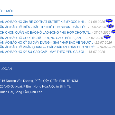
TỨC MỚI
ẦN ÁO BẢO HỘ GIÁ RẺ CÓ THẬT SỰ TIẾT KIỆM? GÓC NHÌ...
-
04-08-2026
ẦN ÁO BẢO HỘ ĐIỆN - ĐẦU TƯ NHỎ CHO SỰ AN TOÀN LỚ...
-
31-07-2026
CH CHỌN QUẦN ÁO BẢO HỘ LAO ĐỘNG PHÙ HỢP CHO TỪN...
-
27-07-2026
ẦN ÁO BẢO HỘ CƠ KHÍ CHẤT LƯỢNG CAO - BỀN BỈ, AN ...
-
27-07-2026
ẦN ÁO BẢO HỘ KỸ SƯ XÂY DỰNG – GIẢI PHÁP BẢO VỆ NGƯỜ...
-
21-07-2026
ẦN ÁO BẢO HỘ PHẢN QUANG – GIẢI PHÁP AN TOÀN CHO NGƯỜ...
-
16-07-202
ẦN ÁO BẢO HỘ KỸ SƯ CAO CẤP - MAY THEO YÊU CẦU GI...
-
15-07-2026
 LỘC AN
116 Dương Văn Dương, P.Tân Qúy, Q.Tân Phú, TP.HCM
254/45 Gò Xoài, P Bình Hưng Hòa A,Quận Bình Tân
Xuân Hải, Sông Cầu, Phú Yên