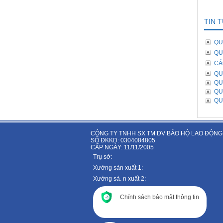
TIN 
QU
QU
CÁ
QU
QU
QU
QU
CÔNG TY TNHH SX TM DV BẢO HỘ LAO ĐỘNG
SỐ ĐKKD: 0304084805
CẤP NGÀY: 11/11/2005
Trụ sở:
Xưởng sản xuất 1:
Xưởng sả. n xuất 2:
Chính sách bảo mật thông tin