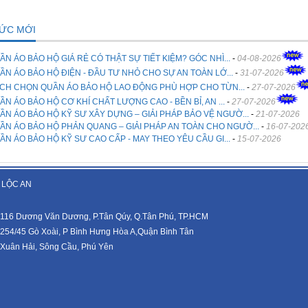
TỨC MỚI
ẦN ÁO BẢO HỘ GIÁ RẺ CÓ THẬT SỰ TIẾT KIỆM? GÓC NHÌ...
-
04-08-2026
ẦN ÁO BẢO HỘ ĐIỆN - ĐẦU TƯ NHỎ CHO SỰ AN TOÀN LỚ...
-
31-07-2026
CH CHỌN QUẦN ÁO BẢO HỘ LAO ĐỘNG PHÙ HỢP CHO TỪN...
-
27-07-2026
ẦN ÁO BẢO HỘ CƠ KHÍ CHẤT LƯỢNG CAO - BỀN BỈ, AN ...
-
27-07-2026
ẦN ÁO BẢO HỘ KỸ SƯ XÂY DỰNG – GIẢI PHÁP BẢO VỆ NGƯỜ...
-
21-07-2026
ẦN ÁO BẢO HỘ PHẢN QUANG – GIẢI PHÁP AN TOÀN CHO NGƯỜ...
-
16-07-202
ẦN ÁO BẢO HỘ KỸ SƯ CAO CẤP - MAY THEO YÊU CẦU GI...
-
15-07-2026
 LỘC AN
116 Dương Văn Dương, P.Tân Qúy, Q.Tân Phú, TP.HCM
254/45 Gò Xoài, P Bình Hưng Hòa A,Quận Bình Tân
Xuân Hải, Sông Cầu, Phú Yên