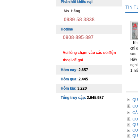
Phản hồi khiếu nại
TIN 
Ms. Hằng
0989-58-3838
Hotline
0908-895-897
Khi 
chỉ 
Vui lòng chạm vào các số điện
sau.
Hãy 
thoại để gọi
nghi
Hôm nay:
2.657
1. B
Hôm qua:
2.445
Hôm kia:
3.220
Tổng truy cập:
2.645.987
QU
QU
CÁ
QU
QU
QU
QU