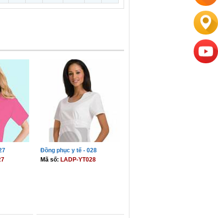
27
Đồng phục y tế - 028
27
Mã số:
LADP-YT028
GIỎ
THÊM VÀO GIỎ