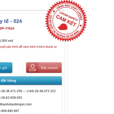
 tế - 024
DP-YT024
5,000 vnđ
huột vào hình để xem hình ở kích thước to
 giỏ
Đặt nhanh
 đặt hàng
) 28-38-471-258 --- (+84) 28-38-472-322
) 28-62-659-055
@baoholaodongvn.com
) 908-895-897