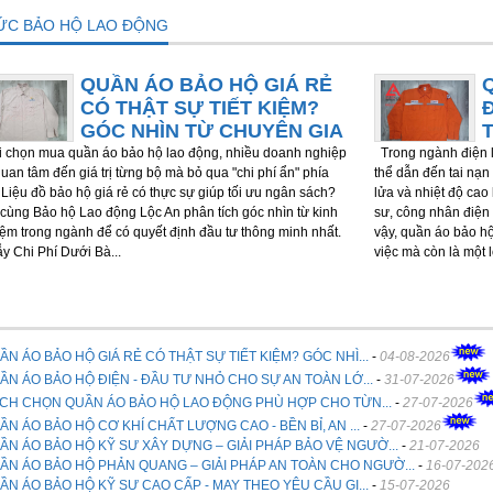
TỨC BẢO HỘ LAO ĐỘNG
QUẦN ÁO BẢO HỘ GIÁ RẺ
CÓ THẬT SỰ TIẾT KIỆM?
GÓC NHÌN TỪ CHUYÊN GIA
chọn mua quần áo bảo hộ lao động, nhiều doanh nghiệp
Trong ngành điện l
quan tâm đến giá trị từng bộ mà bỏ qua "chi phí ẩn" phía
thể dẫn đến tai nạn 
 Liệu đồ bảo hộ giá rẻ có thực sự giúp tối ưu ngân sách?
lửa và nhiệt độ cao
cùng Bảo hộ Lao động Lộc An phân tích góc nhìn từ kinh
sư, công nhân điện 
ệm trong ngành để có quyết định đầu tư thông minh nhất.
vậy, quần áo bảo h
ẫy Chi Phí Dưới Bà...
việc mà còn là một 
ẦN ÁO BẢO HỘ GIÁ RẺ CÓ THẬT SỰ TIẾT KIỆM? GÓC NHÌ...
-
04-08-2026
ẦN ÁO BẢO HỘ ĐIỆN - ĐẦU TƯ NHỎ CHO SỰ AN TOÀN LỚ...
-
31-07-2026
CH CHỌN QUẦN ÁO BẢO HỘ LAO ĐỘNG PHÙ HỢP CHO TỪN...
-
27-07-2026
ẦN ÁO BẢO HỘ CƠ KHÍ CHẤT LƯỢNG CAO - BỀN BỈ, AN ...
-
27-07-2026
ẦN ÁO BẢO HỘ KỸ SƯ XÂY DỰNG – GIẢI PHÁP BẢO VỆ NGƯỜ...
-
21-07-2026
ẦN ÁO BẢO HỘ PHẢN QUANG – GIẢI PHÁP AN TOÀN CHO NGƯỜ...
-
16-07-202
ẦN ÁO BẢO HỘ KỸ SƯ CAO CẤP - MAY THEO YÊU CẦU GI...
-
15-07-2026