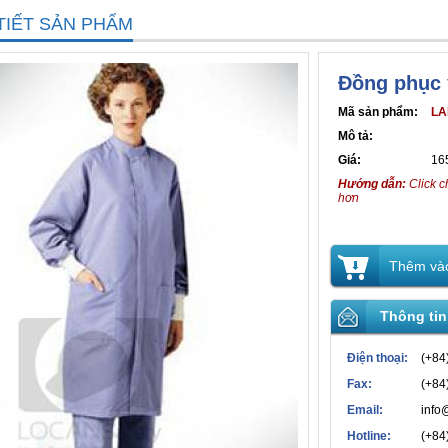
TIẾT SẢN PHẨM
Đồng phục y
Mã sản phẩm:
LA
Mô tả:
Giá:
16
Hướng dẫn:
Click c
hơn
Thêm vào
Thông tin
Điện thoại:
(+84
Fax:
(+84
Email:
info
Hotline:
(+84