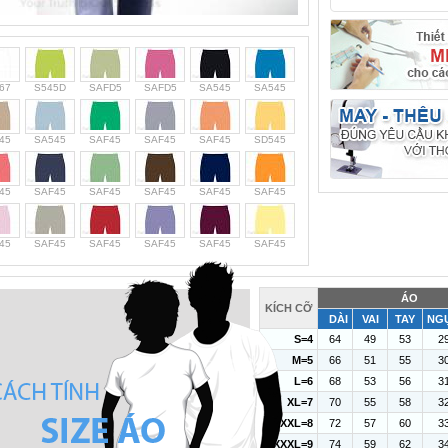
67
S545D
SAFD5
SAFD5
SA545
SA545
45
SA545
SAF45
SAF45
SAF45
SD545
45
SAF45
SAF45
SAF45
SAF45
SAF45
45
SAF45
SAF45
SAF45
SAF45
SAF45
ÁO
KÍCH CỠ
DÀI
VAI
TAY
NG
S=4
64
49
53
2
M=5
66
51
55
3
L=6
68
53
56
3
XL=7
70
55
58
3
XXL=8
72
57
60
3
XXXL=9
74
59
62
3