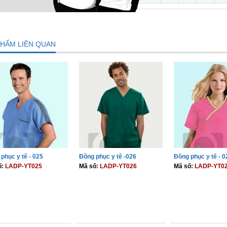
PHẨM LIÊN QUAN
phục y tế - 025
Đồng phục y tế -026
Đồng phục y tế - 0
ố:
LADP-YT025
Mã số:
LADP-YT026
Mã số:
LADP-YT0
THÊM VÀO GIỎ
THÊM VÀO GIỎ
THÊM VÀO 