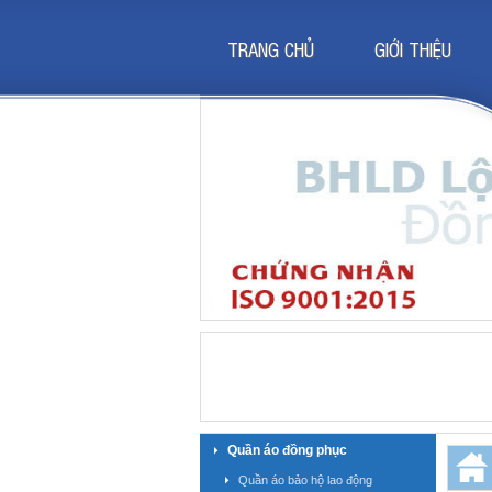
TRANG CHỦ
GIỚI THIỆU
Quần áo đồng phục
Quần áo bảo hộ lao động