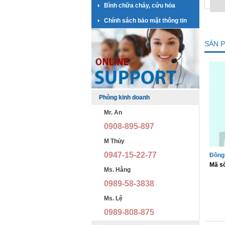
Bình chữa cháy, cứu hỏa
Chính sách bảo mật thông tin
SẢN 
Phòng kinh doanh
Mr. An
0908-895-897
M Thủy
0947-15-22-77
Đồng 
Mã s
Ms. Hằng
0989-58-3838
Ms. Lệ
0989-808-875