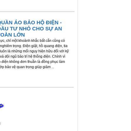
QUẦN ÁO BẢO HỘ ĐIỆN -
ĐẦU TƯ NHỎ CHO SỰ AN
TOÀN LỚN
ực, chỉ một khoảnh khắc bất cẩn cũng có
nghiêm trọng. Điện giật, hồ quang điện, tia
 luôn là những mối nguy hiện hữu đối với kỹ
và đội ngũ bảo trì hệ thống điện. Chính vì
ộ điện không đơn thuần là đồng phục làm
lớp bảo vệ quan trọng giúp giảm ...
6