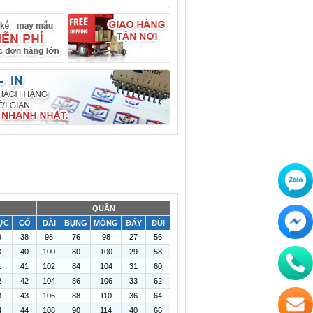
QUẦN
ỰC
CỔ
DÀI
BỤNG
MÔNG
ĐÁY
ĐÙI
9
38
98
76
98
27
56
0
40
100
80
100
29
58
1
41
102
84
104
31
60
2
42
104
86
106
33
62
3
43
106
88
110
36
64
4
44
108
90
114
40
66