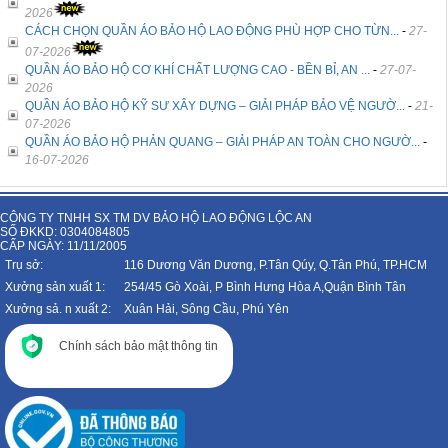
2026
CÁCH CHỌN QUẦN ÁO BẢO HỘ LAO ĐỘNG PHÙ HỢP CHO TỪN...
-
27-
07-2026
QUẦN ÁO BẢO HỘ CƠ KHÍ CHẤT LƯỢNG CAO - BỀN BỈ, AN ...
-
27-07-
2026
QUẦN ÁO BẢO HỘ KỸ SƯ XÂY DỰNG – GIẢI PHÁP BẢO VỆ NGƯỜ...
-
21-
07-2026
QUẦN ÁO BẢO HỘ PHẢN QUANG – GIẢI PHÁP AN TOÀN CHO NGƯỜ...
-
16-07-2026
CÔNG TY TNHH SX TM DV BẢO HỘ LAO ĐỘNG LỘC AN
SỐ ĐKKD: 0304084805
CẤP NGÀY: 11/11/2005
Trụ sở:
116 Dương Văn Dương, P.Tân Qúy, Q.Tân Phú, TP.HCM
Xưởng sản xuất 1:
254/45 Gò Xoài, P Bình Hưng Hòa A,Quận Bình Tân
Xưởng sả. n xuất 2:
Xuân Hải, Sông Cầu, Phú Yên
Chính sách bảo mật thông tin