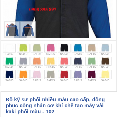
Cọc giao thông, rào chắn công trình
Bình chữa cháy, cứu hỏa
Chính sách bảo mật thông tin
H4567
S545D
SAFD5
SAFD5
SA545
SA545
SAF45
SA545
SAF45
SAF45
SAF45
SD545
SAF45
SAF45
SAF45
SAF45
SAF45
SAF45
SAF45
SAF45
SAF45
SAF45
SAF45
SAF45
Đồ kỹ sư phối nhiều màu cao cấp, đồng
phục công nhân cơ khí chế tạo máy vải
kaki phối màu - 102