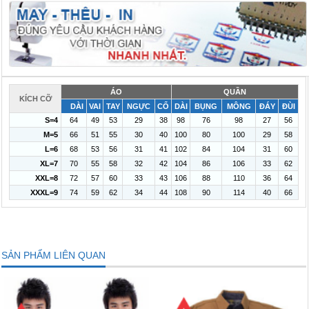
ÁO
QUẦN
KÍCH CỠ
DÀI
VAI
TAY
NGỰC
CỔ
DÀI
BỤNG
MÔNG
ĐÁY
ĐÙI
S=4
64
49
53
29
38
98
76
98
27
56
M=5
66
51
55
30
40
100
80
100
29
58
L=6
68
53
56
31
41
102
84
104
31
60
XL=7
70
55
58
32
42
104
86
106
33
62
XXL=8
72
57
60
33
43
106
88
110
36
64
XXXL=9
74
59
62
34
44
108
90
114
40
66
SẢN PHẨM LIÊN QUAN