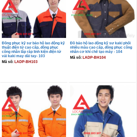
Đồng phục kỹ sư bảo hộ lao động kỹ
Đồ bảo hộ lao động kỹ sư kaki phối
thuật điện tử cao cấp, đồng phục
nhiều màu cao cấp, đồng phục công
công nhân lắp ráp linh kiện điện tử
nhân cơ khí chế tạo máy - 104
vải kaki may dài tay- 103
Mã số:
LADP-BH104
Mã số:
LADP-BH103
THÊM VÀO GIỎ
THÊM VÀO GIỎ