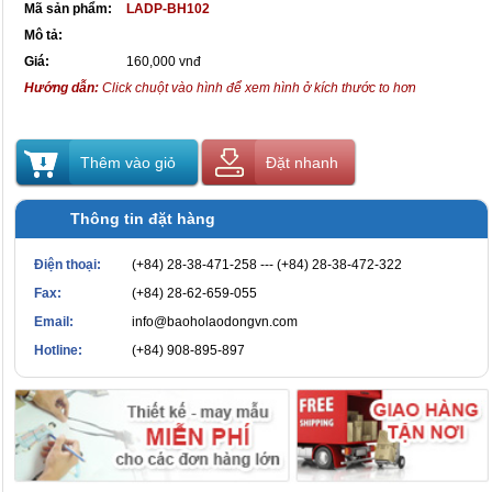
Mã sản phẩm:
LADP-BH102
Mô tả:
Giá:
160,000 vnđ
Hướng dẫn:
Click chuột vào hình để xem hình ở kích thước to hơn
Thêm vào giỏ
Đặt nhanh
Thông tin đặt hàng
Điện thoại:
(+84) 28-38-471-258 --- (+84) 28-38-472-322
Fax:
(+84) 28-62-659-055
Email:
info@baoholaodongvn.com
Hotline:
(+84) 908-895-897