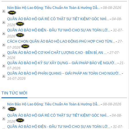
Nón Bảo Hộ Lao Động: Tiêu Chuẩn An Toàn & Hướng Dẫ...
-
08-08-2026
QUẦN ÁO BẢO HỘ GIÁ RẺ CÓ THẬT SỰ TIẾT KIỆM? GÓC NHÌ...
-
04-08-
2026
QUẦN ÁO BẢO HỘ ĐIỆN - ĐẦU TƯ NHỎ CHO SỰ AN TOÀN LỚ...
-
31-07-
2026
CÁCH CHỌN QUẦN ÁO BẢO HỘ LAO ĐỘNG PHÙ HỢP CHO TỪN...
-
27-
07-2026
QUẦN ÁO BẢO HỘ CƠ KHÍ CHẤT LƯỢNG CAO - BỀN BỈ, AN ...
-
27-07-
2026
QUẦN ÁO BẢO HỘ KỸ SƯ XÂY DỰNG – GIẢI PHÁP BẢO VỆ NGƯỜ...
-
21-
07-2026
QUẦN ÁO BẢO HỘ PHẢN QUANG – GIẢI PHÁP AN TOÀN CHO NGƯỜ...
-
16-07-2026
TIN TỨC MỚI
Nón Bảo Hộ Lao Động: Tiêu Chuẩn An Toàn & Hướng Dẫ...
-
08-08-2026
QUẦN ÁO BẢO HỘ GIÁ RẺ CÓ THẬT SỰ TIẾT KIỆM? GÓC NHÌ...
-
04-08-
2026
QUẦN ÁO BẢO HỘ ĐIỆN - ĐẦU TƯ NHỎ CHO SỰ AN TOÀN LỚ...
-
31-07-