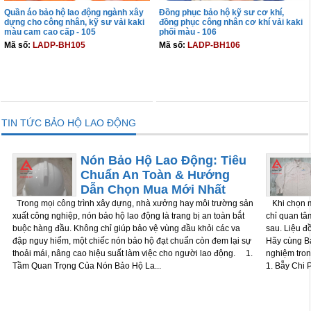
Quần áo bảo hộ lao động ngành xây
Đồng phục bảo hộ kỹ sư cơ khí,
dựng cho công nhân, kỹ sư vải kaki
đồng phục công nhân cơ khí vải kaki
màu cam cao cấp - 105
phối màu - 106
Mã số:
LADP-BH105
Mã số:
LADP-BH106
THÊM VÀO GIỎ
THÊM VÀO GIỎ
TIN TỨC BẢO HỘ LAO ĐỘNG
Nón Bảo Hộ Lao Động: Tiêu
Chuẩn An Toàn & Hướng
Dẫn Chọn Mua Mới Nhất
Trong mọi công trình xây dựng, nhà xưởng hay môi trường sản
Khi chọn m
xuất công nghiệp, nón bảo hộ lao động là trang bị an toàn bắt
chỉ quan tâm
buộc hàng đầu. Không chỉ giúp bảo vệ vùng đầu khỏi các va
sau. Liệu đ
đập nguy hiểm, một chiếc nón bảo hộ đạt chuẩn còn đem lại sự
Hãy cùng Bả
thoải mái, nâng cao hiệu suất làm việc cho người lao động. 1.
nghiệm tron
Tầm Quan Trọng Của Nón Bảo Hộ La...
1. Bẫy Chi P