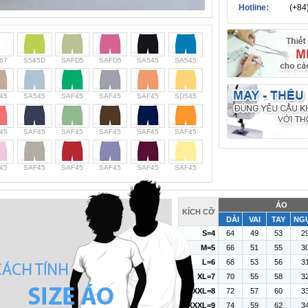
Hotline:
(+84
67
S545D
SAFD5
SAFD5
SA545
SA545
45
SA545
SAF45
SAF45
SAF45
SD545
45
SAF45
SAF45
SAF45
SAF45
SAF45
45
SAF45
SAF45
SAF45
SAF45
SAF45
ÁO
KÍCH CỠ
DÀI
VAI
TAY
NG
S=4
64
49
53
2
M=5
66
51
55
3
L=6
68
53
56
3
XL=7
70
55
58
3
XXL=8
72
57
60
3
XXXL=9
74
59
62
3