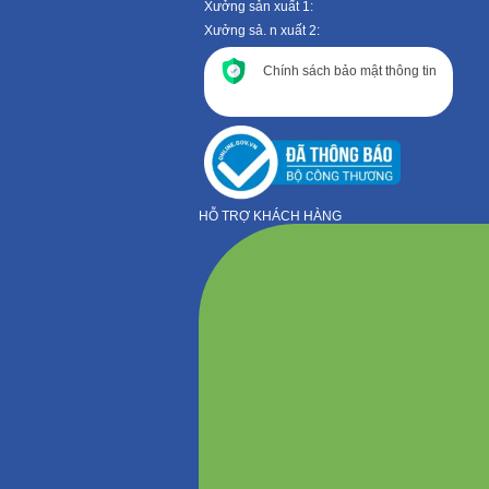
Xưởng sản xuất 1:
Xưởng sả. n xuất 2:
Chính sách bảo mật thông tin
HỖ TRỢ KHÁCH HÀNG