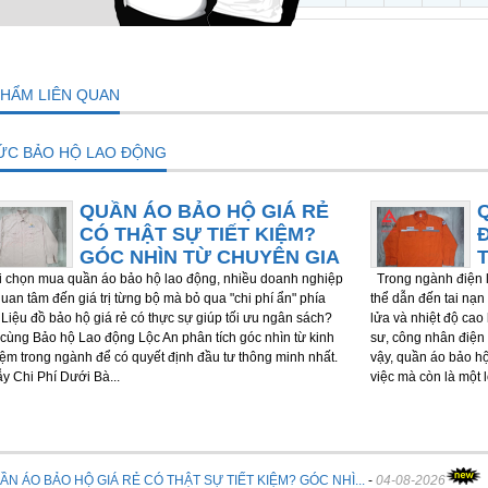
PHẨM LIÊN QUAN
TỨC BẢO HỘ LAO ĐỘNG
QUẦN ÁO BẢO HỘ GIÁ RẺ
CÓ THẬT SỰ TIẾT KIỆM?
GÓC NHÌN TỪ CHUYÊN GIA
chọn mua quần áo bảo hộ lao động, nhiều doanh nghiệp
Trong ngành điện l
quan tâm đến giá trị từng bộ mà bỏ qua "chi phí ẩn" phía
thể dẫn đến tai nạn 
 Liệu đồ bảo hộ giá rẻ có thực sự giúp tối ưu ngân sách?
lửa và nhiệt độ cao
cùng Bảo hộ Lao động Lộc An phân tích góc nhìn từ kinh
sư, công nhân điện 
ệm trong ngành để có quyết định đầu tư thông minh nhất.
vậy, quần áo bảo h
ẫy Chi Phí Dưới Bà...
việc mà còn là một 
ẦN ÁO BẢO HỘ GIÁ RẺ CÓ THẬT SỰ TIẾT KIỆM? GÓC NHÌ...
-
04-08-2026