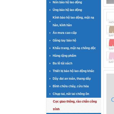
Nón bảo hộ lao động
Ủng bảo hộ lao động
Kính bảo hộ lao động, mặt nạ
H45
hàn, kính hàn
Áo mưa cao cấp
SAF
Găng tay bảo hộ
Khẩu trang, mặt nạ chống độc
SAF
Hàng tặng phẩm
SAF
Ba lô túi xách
Thiết bị bảo hộ lao động khác
Dây đai an toàn, thang dây
Bình chữa cháy, cứu hỏa
Chụp tai, nút tai chống ồn
Cọc giao thông, rào chắn công
trình