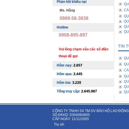
Phản hồi khiếu nại
QU
CÁ
Ms. Hằng
QU
0989-58-3838
QU
QU
Hotline
QU
0908-895-897
TIN 
Vui lòng chạm vào các số điện
thoại để gọi
QU
QU
Hôm nay:
2.657
CÁ
Hôm qua:
2.445
QU
QU
Hôm kia:
3.220
QU
Tổng truy cập:
2.645.987
QU
CÔNG TY TNHH SX TM DV BẢO HỘ LAO ĐỘNG
SỐ ĐKKD: 0304084805
CẤP NGÀY: 11/11/2005
Trụ sở: