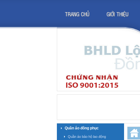
TRANG CHỦ
GIỚI THIỆU
Quần áo đồng phục
Quần áo bảo hộ lao động