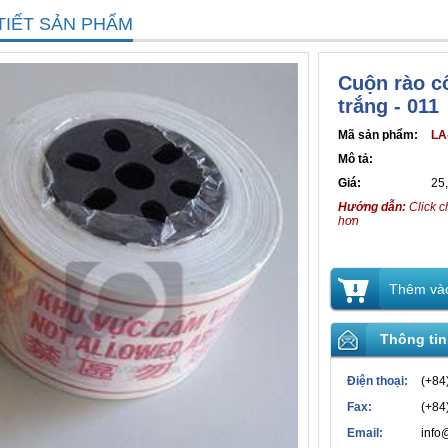
TIẾT SẢN PHẨM
Cuộn rào c
trắng - 011
Mã sản phẩm:
LA
Mô tả:
Giá:
25
Hướng dẫn:
Click c
hơn
Thêm vào
Thông tin
Điện thoại:
(+84
Fax:
(+84
Email:
info