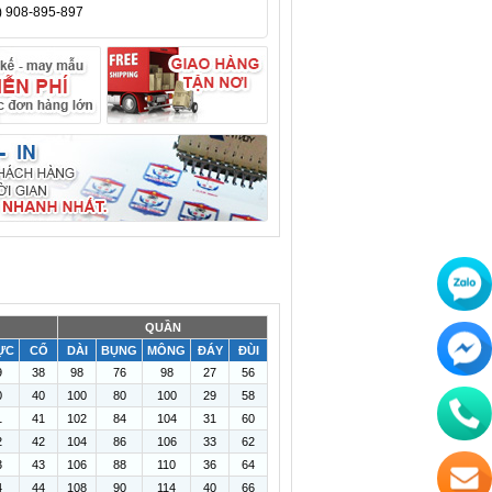
) 908-895-897
QUẦN
ỰC
CỔ
DÀI
BỤNG
MÔNG
ĐÁY
ĐÙI
9
38
98
76
98
27
56
0
40
100
80
100
29
58
1
41
102
84
104
31
60
2
42
104
86
106
33
62
3
43
106
88
110
36
64
4
44
108
90
114
40
66