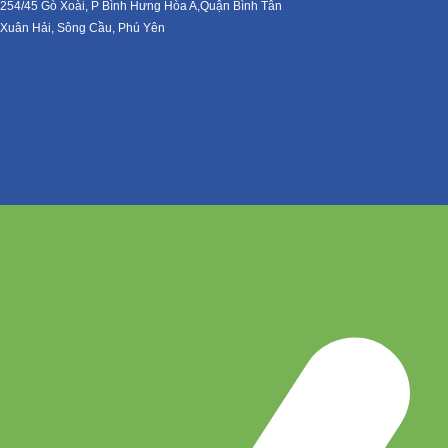
254/45 Gò Xoài, P Bình Hưng Hòa A,Quận Bình Tân
Xuân Hải, Sông Cầu, Phú Yên