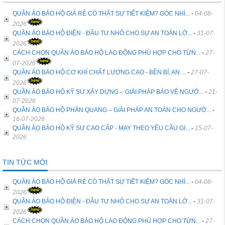
QUẦN ÁO BẢO HỘ GIÁ RẺ CÓ THẬT SỰ TIẾT KIỆM? GÓC NHÌ...
-
04-08-
2026
QUẦN ÁO BẢO HỘ ĐIỆN - ĐẦU TƯ NHỎ CHO SỰ AN TOÀN LỚ...
-
31-07-
2026
CÁCH CHỌN QUẦN ÁO BẢO HỘ LAO ĐỘNG PHÙ HỢP CHO TỪN...
-
27-
07-2026
QUẦN ÁO BẢO HỘ CƠ KHÍ CHẤT LƯỢNG CAO - BỀN BỈ, AN ...
-
27-07-
2026
QUẦN ÁO BẢO HỘ KỸ SƯ XÂY DỰNG – GIẢI PHÁP BẢO VỆ NGƯỜ...
-
21-
07-2026
QUẦN ÁO BẢO HỘ PHẢN QUANG – GIẢI PHÁP AN TOÀN CHO NGƯỜ...
-
16-07-2026
QUẦN ÁO BẢO HỘ KỸ SƯ CAO CẤP - MAY THEO YÊU CẦU GI...
-
15-07-
2026
TIN TỨC MỚI
QUẦN ÁO BẢO HỘ GIÁ RẺ CÓ THẬT SỰ TIẾT KIỆM? GÓC NHÌ...
-
04-08-
2026
QUẦN ÁO BẢO HỘ ĐIỆN - ĐẦU TƯ NHỎ CHO SỰ AN TOÀN LỚ...
-
31-07-
2026
CÁCH CHỌN QUẦN ÁO BẢO HỘ LAO ĐỘNG PHÙ HỢP CHO TỪN...
-
27-