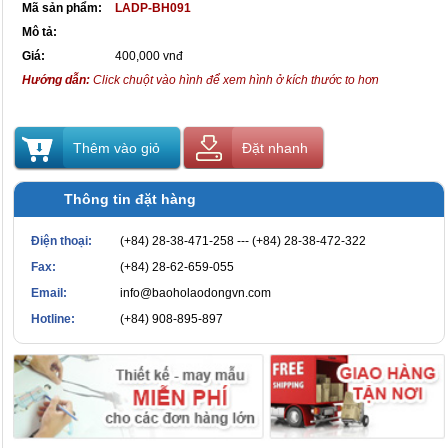
Mã sản phẩm:
LADP-BH091
Mô tả:
Giá:
400,000 vnđ
Hướng dẫn:
Click chuột vào hình để xem hình ở kích thước to hơn
Thêm vào giỏ
Đặt nhanh
Thông tin đặt hàng
Điện thoại:
(+84) 28-38-471-258 --- (+84) 28-38-472-322
Fax:
(+84) 28-62-659-055
Email:
info@baoholaodongvn.com
Hotline:
(+84) 908-895-897