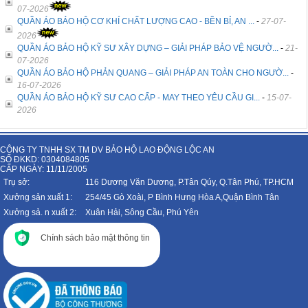
07-2026
QUẦN ÁO BẢO HỘ CƠ KHÍ CHẤT LƯỢNG CAO - BỀN BỈ, AN ...
-
27-07-
2026
QUẦN ÁO BẢO HỘ KỸ SƯ XÂY DỰNG – GIẢI PHÁP BẢO VỆ NGƯỜ...
-
21-
07-2026
QUẦN ÁO BẢO HỘ PHẢN QUANG – GIẢI PHÁP AN TOÀN CHO NGƯỜ...
-
16-07-2026
QUẦN ÁO BẢO HỘ KỸ SƯ CAO CẤP - MAY THEO YÊU CẦU GI...
-
15-07-
2026
CÔNG TY TNHH SX TM DV BẢO HỘ LAO ĐỘNG LỘC AN
SỐ ĐKKD: 0304084805
CẤP NGÀY: 11/11/2005
Trụ sở:
116 Dương Văn Dương, P.Tân Qúy, Q.Tân Phú, TP.HCM
Xưởng sản xuất 1:
254/45 Gò Xoài, P Bình Hưng Hòa A,Quận Bình Tân
Xưởng sả. n xuất 2:
Xuân Hải, Sông Cầu, Phú Yên
Chính sách bảo mật thông tin