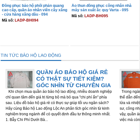
Đồng phục bảo hộ phối phản quang
Áo thun đồng phục công nhân nhà
cao cấp, quần áo nhân viên cây xăng
máy sản xuất ắc quy Varta - 095
- cửa hàng xăng dầu - 094
Mã số:
LADP-BH095
Mã số:
LADP-BH094
THÊM VÀO GIỎ
THÊM VÀO GIỎ
TIN TỨC BẢO HỘ LAO ĐỘNG
QUẦN ÁO BẢO HỘ GIÁ RẺ
CÓ THẬT SỰ TIẾT KIỆM?
GÓC NHÌN TỪ CHUYÊN GIA
Khi chọn mua quần áo bảo hộ lao động, nhiều doanh nghiệp
Trong ngành
chỉ quan tâm đến giá trị từng bộ mà bỏ qua "chi phí ẩn" phía
thể dẫn đến 
sau. Liệu đồ bảo hộ giá rẻ có thực sự giúp tối ưu ngân sách?
lửa và nhiệ
Hãy cùng Bảo hộ Lao động Lộc An phân tích góc nhìn từ kinh
sư, công nh
nghiệm trong ngành để có quyết định đầu tư thông minh nhất.
vậy, quần á
1. Bẫy Chi Phí Dưới Bà...
việc mà còn