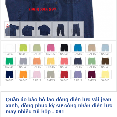
Cọc giao thông, rào chắn công trình
Bình chữa cháy, cứu hỏa
Chính sách bảo mật thông tin
H4567
S545D
SAFD5
SAFD5
SA545
SA545
SAF45
SA545
SAF45
SAF45
SAF45
SD545
SAF45
SAF45
SAF45
SAF45
SAF45
SAF45
SAF45
SAF45
SAF45
SAF45
SAF45
SAF45
Quần áo bảo hộ lao động điện lực vải jean
xanh, đồng phục kỹ sư công nhân điện lực
may nhiều túi hộp - 091