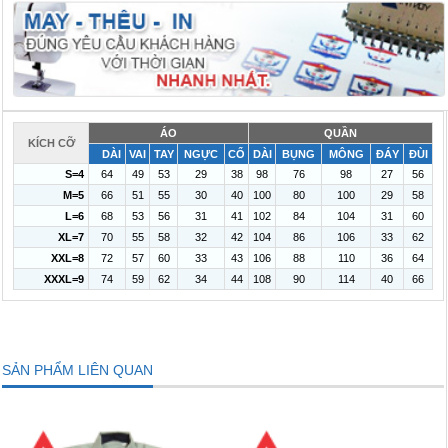
ÁO
QUẦN
KÍCH CỠ
DÀI
VAI
TAY
NGỰC
CỔ
DÀI
BỤNG
MÔNG
ĐÁY
ĐÙI
S=4
64
49
53
29
38
98
76
98
27
56
M=5
66
51
55
30
40
100
80
100
29
58
L=6
68
53
56
31
41
102
84
104
31
60
XL=7
70
55
58
32
42
104
86
106
33
62
XXL=8
72
57
60
33
43
106
88
110
36
64
XXXL=9
74
59
62
34
44
108
90
114
40
66
SẢN PHẨM LIÊN QUAN