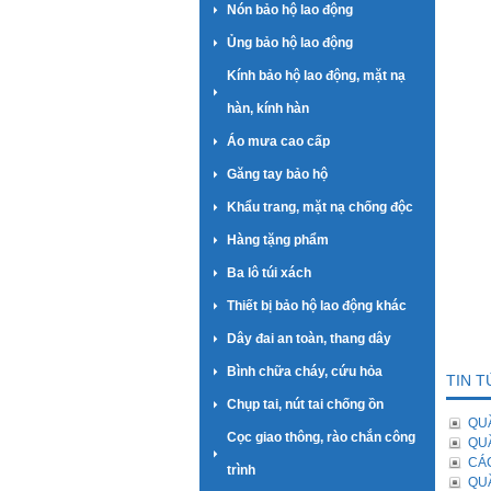
Nón bảo hộ lao động
Ủng bảo hộ lao động
Kính bảo hộ lao động, mặt nạ
hàn, kính hàn
Áo mưa cao cấp
Găng tay bảo hộ
Khẩu trang, mặt nạ chống độc
Hàng tặng phẩm
Ba lô túi xách
Thiết bị bảo hộ lao động khác
Dây đai an toàn, thang dây
Bình chữa cháy, cứu hỏa
TIN T
Chụp tai, nút tai chống ồn
QUẦ
Cọc giao thông, rào chắn công
QUẦ
CÁ
trình
QUẦ