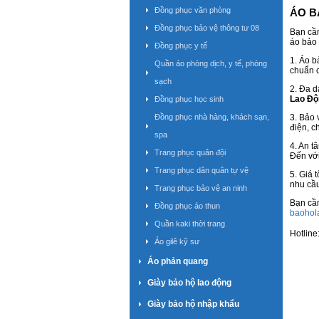
Đồng phục văn phòng
ÁO B
Đồng phục bảo vệ thông tư 08
Bạn cần
áo bảo 
Đồng phục y tế
1. Áo b
Quần áo phòng dịch, y tế, phòng
chuẩn c
sạch
2. Đa d
Lao Độ
Đồng phục học sinh
Đồng phục nhà hàng, khách sạn,
3. Bảo 
điện, c
spa
4. An t
Trang phục quân đội
Đến với
Trang phục dân quân tự vệ
5. Giá 
nhu cầu
Trang phục bảo vệ an ninh
Bạn cầ
Đồng phục áo thun
baohol
Quần kaki thời trang
Hotline
Áo gilê kỹ sư
Áo phản quang
Giày bảo hộ lao động
Giày bảo hộ nhập khẩu