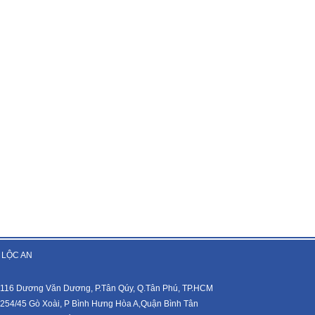
 LỘC AN
116 Dương Văn Dương, P.Tân Qúy, Q.Tân Phú, TP.HCM
254/45 Gò Xoài, P Bình Hưng Hòa A,Quận Bình Tân