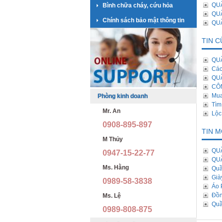
QUẦ
Bình chữa cháy, cứu hỏa
QU
Chính sách bảo mật thông tin
QUẦ
TIN 
QU
Các
QU
CÔ
Mua
Phòng kinh doanh
Tìm
Mr. An
Lộc
0908-895-897
TIN 
M Thủy
QU
0947-15-22-77
QU
Ms. Hằng
Quầ
Già
0989-58-3838
Áo 
Đồn
Ms. Lệ
Quầ
0989-808-875