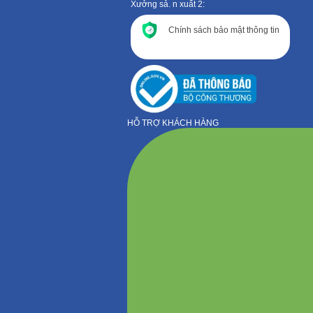
Xưởng sả. n xuất 2:
Chính sách bảo mật thông tin
HỖ TRỢ KHÁCH HÀNG