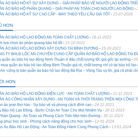
N ÁO BẢO HỘ KỸ SƯ XÂY DỰNG – GIẢI PHÁP BẢO VỆ NGƯỜI LAO ĐỘNG TRÊ
ẦN ÁO BẢO HỘ PHẢN QUANG – GIẢI PHÁP AN TOÀN CHO NGƯỜI LAO ĐỘNG
-
N ÁO BẢO HỘ KỸ SƯ CAO CẤP - MAY THEO YÊU CẦU GIÁ TỐT
-
15-07-2026
CŨ HƠN
ẦN ÁO BẢO HỘ LAO ĐỘNG AN TOÀN CHẤT LƯỢNG
-
18-11-2023
h lựa chọn áo phản quang bảo hộ tốt
-
15-10-2021
ẦN ÁO BẢO HỘ LAO ĐỘNG XÂY DỰNG TẠI BÌNH DƯƠNG
-
15-10-2021
NG TY BHLĐ LỘC AN CHUYÊN CUNG CẤP QUẦN ÁO BẢO HỘ LAO ĐỘNG TẠI Đ
 quần áo bảo hộ lao động Ninh Thuận ở đâu chất lượng tốt, giá gốc tại xưởng
-
05
 mua quần áo bảo hộ lao động Bình Thuận giá rẻ, chất lượng chỉ có tại bảo hộ lao
 An -công ty bán quần áo bảo hộ lao động Bà Rịa – Vũng Tàu uy tín, giá cả phải c
MỚI HƠN
ẦN ÁO BẢO HỘ LAO ĐỘNG ĐIỆN LỰC - AN TOÀN CHẤT LƯỢNG
-
21-11-2023
ẦN ÁO CÔNG NHÂN XÂY DỰNG - AN TOÀN VÀ THỜI TRANG TRÊN MỌI CÔNG T
n áo jean thợ hàn - Sự bảo vệ và phong cách đỉnh cao
-
24-11-2023
y Bảo Hộ Lao Động - Bước Chân An Toàn Cho Mọi Nhiệm Vụ
-
28-11-2023
Phản Quang - An Toàn và Phong Cách Trên Mọi Nẻo Đường
-
30-11-2023
g phục học sinh - Phong cách năng động cho học sinh
-
12-01-2024
n Áo Bảo Hộ Lao Động - An Toàn Đồng Hành Cùng Phong Cách
-
13-01-2024