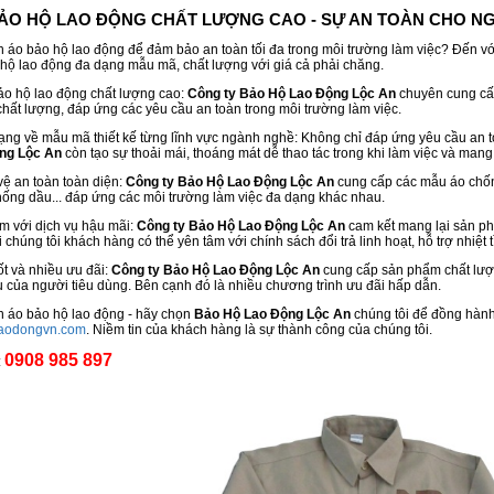
ẢO HỘ LAO ĐỘNG CHẤT LƯỢNG CAO - SỰ AN TOÀN CHO N
 áo bảo hộ lao động để đảm bảo an toàn tối đa trong môi trường làm việc? Đến v
hộ lao động đa dạng mẫu mã, chất lượng với giá cả phải chăng.
ảo hộ lao động chất lượng cao:
Công ty Bảo Hộ Lao Động Lộc An
chuyên cung cấp 
hất lượng, đáp ứng các yêu cầu an toàn trong môi trường làm việc.
ạng về mẫu mã thiết kế từng lĩnh vực ngành nghề: Không chỉ đáp ứng yêu cầu an t
ng
Lộc An
còn tạo sự thoải mái, thoáng mát dễ thao tác trong khi làm việc và mang 
vệ an toàn toàn diện:
Công ty Bảo Hộ Lao Động
Lộc An
cung cấp các mẫu áo chống
hống dầu... đáp ứng các môi trường làm việc đa dạng khác nhau.
âm với dịch vụ hậu mãi:
Công ty Bảo Hộ Lao Động
Lộc An
cam kết mang lại sản ph
 chúng tôi khách hàng có thể yên tâm với chính sách đổi trả linh hoạt, hỗ trợ nhiệt
tốt và nhiều ưu đãi:
Công ty Bảo Hộ Lao Động
Lộc An
cung cấp sản phẩm chất lượn
 của người tiêu dùng. Bên cạnh đó là nhiều chương trình ưu đãi hấp dẫn.
n áo bảo hộ lao động - hãy chọn
Bảo Hộ Lao Động
Lộc An
chúng tôi để đồng hành
aodongvn.com
. Niềm tin của khách hàng là sự thành công của chúng tôi.
0908 985 897
: