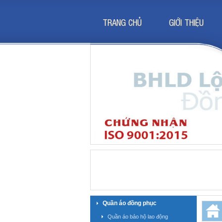
TRANG CHỦ
GIỚI THIỆU
Quần áo đồng phục
Quần áo bảo hộ lao động