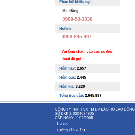
Phản hồi khiếu nại
Ms. Hằng
0989-58-3838
Hotline
0908-895-897
Vui lòng chạm vào các số điện
thoại để gọi
Hôm nay:
2.657
Hôm qua:
2.445
Hôm kia:
3.220
Tổng truy cập:
2.645.987
CÔNG TY TNHH SX TM DV BẢO HỘ LAO ĐỘNG
SỐ ĐKKD: 0304084805
CẤP NGÀY: 11/11/2005
Trụ sở:
Xưởng sản xuất 1: