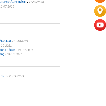
N MỌI CÔNG TRÌNH
-
21-07-2026
16-07-2026
ỒNG NAI
-
14-10-2021
-10-2021
 động Lộc An
-
04-10-2021
hăng
-
04-10-2021
RÌNH
-
23-11-2023