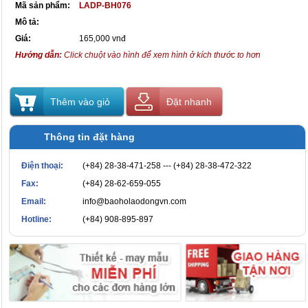
Mã sản phẩm:
LADP-BH076
Mô tả:
Giá:
165,000 vnđ
Hướng dẫn:
Click chuột vào hình để xem hình ở kích thước to hơn
Thêm vào giỏ
Đặt nhanh
Thông tin đặt hàng
Điện thoại:
(+84) 28-38-471-258 --- (+84) 28-38-472-322
Fax:
(+84) 28-62-659-055
Email:
info@baoholaodongvn.com
Hotline:
(+84) 908-895-897