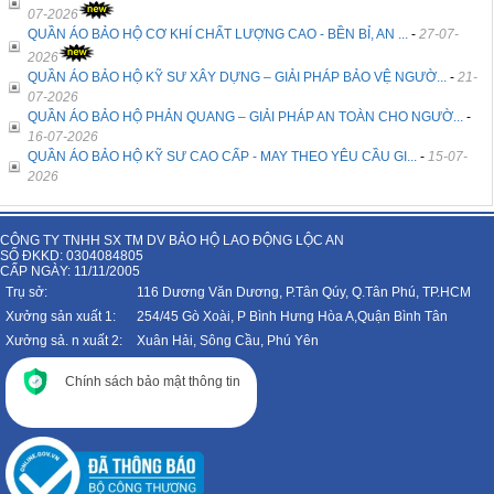
07-2026
QUẦN ÁO BẢO HỘ CƠ KHÍ CHẤT LƯỢNG CAO - BỀN BỈ, AN ...
-
27-07-
2026
QUẦN ÁO BẢO HỘ KỸ SƯ XÂY DỰNG – GIẢI PHÁP BẢO VỆ NGƯỜ...
-
21-
07-2026
QUẦN ÁO BẢO HỘ PHẢN QUANG – GIẢI PHÁP AN TOÀN CHO NGƯỜ...
-
16-07-2026
QUẦN ÁO BẢO HỘ KỸ SƯ CAO CẤP - MAY THEO YÊU CẦU GI...
-
15-07-
2026
CÔNG TY TNHH SX TM DV BẢO HỘ LAO ĐỘNG LỘC AN
SỐ ĐKKD: 0304084805
CẤP NGÀY: 11/11/2005
Trụ sở:
116 Dương Văn Dương, P.Tân Qúy, Q.Tân Phú, TP.HCM
Xưởng sản xuất 1:
254/45 Gò Xoài, P Bình Hưng Hòa A,Quận Bình Tân
Xưởng sả. n xuất 2:
Xuân Hải, Sông Cầu, Phú Yên
Chính sách bảo mật thông tin