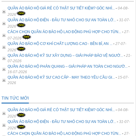
QUẦN ÁO BẢO HỘ GIÁ RẺ CÓ THẬT SỰ TIẾT KIỆM? GÓC NHÌ...
-
04-08-
2026
QUẦN ÁO BẢO HỘ ĐIỆN - ĐẦU TƯ NHỎ CHO SỰ AN TOÀN LỚ...
-
31-07-
2026
CÁCH CHỌN QUẦN ÁO BẢO HỘ LAO ĐỘNG PHÙ HỢP CHO TỪN...
-
27-
07-2026
QUẦN ÁO BẢO HỘ CƠ KHÍ CHẤT LƯỢNG CAO - BỀN BỈ, AN ...
-
27-07-
2026
QUẦN ÁO BẢO HỘ KỸ SƯ XÂY DỰNG – GIẢI PHÁP BẢO VỆ NGƯỜ...
-
21-
07-2026
QUẦN ÁO BẢO HỘ PHẢN QUANG – GIẢI PHÁP AN TOÀN CHO NGƯỜ...
-
16-07-2026
QUẦN ÁO BẢO HỘ KỸ SƯ CAO CẤP - MAY THEO YÊU CẦU GI...
-
15-07-
2026
TIN TỨC MỚI
QUẦN ÁO BẢO HỘ GIÁ RẺ CÓ THẬT SỰ TIẾT KIỆM? GÓC NHÌ...
-
04-08-
2026
QUẦN ÁO BẢO HỘ ĐIỆN - ĐẦU TƯ NHỎ CHO SỰ AN TOÀN LỚ...
-
31-07-
2026
CÁCH CHỌN QUẦN ÁO BẢO HỘ LAO ĐỘNG PHÙ HỢP CHO TỪN...
-
27-