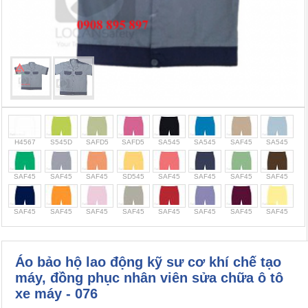
Cọc giao thông, rào chắn công trình
Bình chữa cháy, cứu hỏa
Chính sách bảo mật thông tin
H4567
S545D
SAFD5
SAFD5
SA545
SA545
SAF45
SA545
SAF45
SAF45
SAF45
SD545
SAF45
SAF45
SAF45
SAF45
SAF45
SAF45
SAF45
SAF45
SAF45
SAF45
SAF45
SAF45
Áo bảo hộ lao động kỹ sư cơ khí chế tạo
máy, đồng phục nhân viên sửa chữa ô tô
xe máy - 076