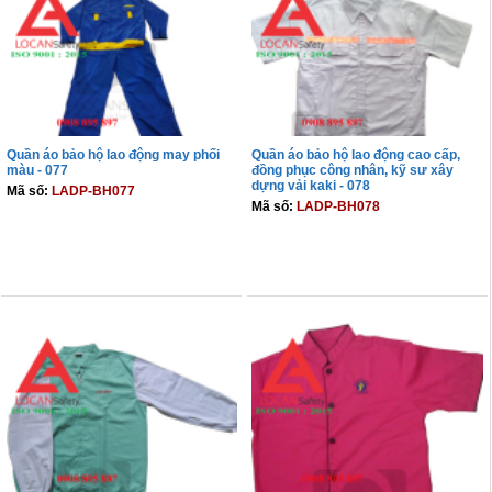
Quần áo bảo hộ lao động may phối
Quần áo bảo hộ lao động cao cấp,
màu - 077
đồng phục công nhân, kỹ sư xây
dựng vải kaki - 078
Mã số:
LADP-BH077
Mã số:
LADP-BH078
THÊM VÀO GIỎ
THÊM VÀO GIỎ