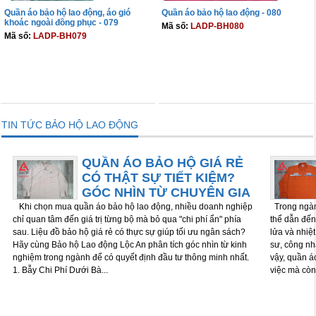
Quần áo bảo hộ lao động, áo gió
Quần áo bảo hộ lao động - 080
khoác ngoài đồng phục - 079
Mã số:
LADP-BH080
Mã số:
LADP-BH079
THÊM VÀO GIỎ
THÊM VÀO GIỎ
TIN TỨC BẢO HỘ LAO ĐỘNG
QUẦN ÁO BẢO HỘ GIÁ RẺ
CÓ THẬT SỰ TIẾT KIỆM?
GÓC NHÌN TỪ CHUYÊN GIA
Khi chọn mua quần áo bảo hộ lao động, nhiều doanh nghiệp
Trong ngành
chỉ quan tâm đến giá trị từng bộ mà bỏ qua "chi phí ẩn" phía
thể dẫn đến 
sau. Liệu đồ bảo hộ giá rẻ có thực sự giúp tối ưu ngân sách?
lửa và nhiệ
Hãy cùng Bảo hộ Lao động Lộc An phân tích góc nhìn từ kinh
sư, công nh
nghiệm trong ngành để có quyết định đầu tư thông minh nhất.
vậy, quần á
1. Bẫy Chi Phí Dưới Bà...
việc mà còn