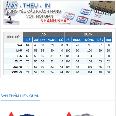
ÁO
QUẦN
KÍCH CỠ
DÀI
VAI
TAY
NGỰC
CỔ
DÀI
BỤNG
MÔNG
ĐÁY
ĐÙI
S=4
64
49
53
29
38
98
76
98
27
56
M=5
66
51
55
30
40
100
80
100
29
58
L=6
68
53
56
31
41
102
84
104
31
60
XL=7
70
55
58
32
42
104
86
106
33
62
XXL=8
72
57
60
33
43
106
88
110
36
64
XXXL=9
74
59
62
34
44
108
90
114
40
66
SẢN PHẨM LIÊN QUAN