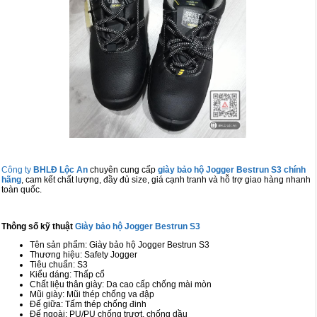
Cọc giao thông, rào chắn công trình
Bình chữa cháy, cứu hỏa
Chính sách bảo mật thông tin
Công ty
BHLĐ Lộc An
chuyên cung cấp
giày bảo hộ Jogger Bestrun S3 chính
hãng
, cam kết chất lượng, đầy đủ size, giá cạnh tranh và hỗ trợ giao hàng nhanh
toàn quốc.
Thông số kỹ thuật
Giày bảo hộ Jogger Bestrun S3
Tên sản phẩm: Giày bảo hộ Jogger Bestrun S3
Thương hiệu: Safety Jogger
Tiêu chuẩn: S3
Kiểu dáng: Thấp cổ
Chất liệu thân giày: Da cao cấp chống mài mòn
Mũi giày: Mũi thép chống va đập
Đế giữa: Tấm thép chống đinh
Đế ngoài: PU/PU chống trượt, chống dầu