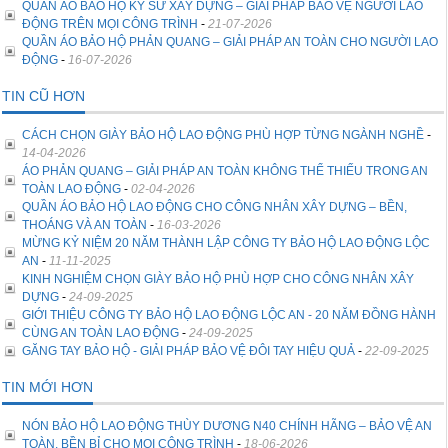
QUẦN ÁO BẢO HỘ KỸ SƯ XÂY DỰNG – GIẢI PHÁP BẢO VỆ NGƯỜI LAO
ĐỘNG TRÊN MỌI CÔNG TRÌNH
-
21-07-2026
QUẦN ÁO BẢO HỘ PHẢN QUANG – GIẢI PHÁP AN TOÀN CHO NGƯỜI LAO
ĐỘNG
-
16-07-2026
TIN CŨ HƠN
CÁCH CHỌN GIÀY BẢO HỘ LAO ĐỘNG PHÙ HỢP TỪNG NGÀNH NGHỀ
-
14-04-2026
ÁO PHẢN QUANG – GIẢI PHÁP AN TOÀN KHÔNG THỂ THIẾU TRONG AN
TOÀN LAO ĐỘNG
-
02-04-2026
QUẦN ÁO BẢO HỘ LAO ĐỘNG CHO CÔNG NHÂN XÂY DỰNG – BỀN,
THOÁNG VÀ AN TOÀN
-
16-03-2026
MỪNG KỶ NIỆM 20 NĂM THÀNH LẬP CÔNG TY BẢO HỘ LAO ĐỘNG LỘC
AN
-
11-11-2025
KINH NGHIỆM CHỌN GIÀY BẢO HỘ PHÙ HỢP CHO CÔNG NHÂN XÂY
DỰNG
-
24-09-2025
GIỚI THIỆU CÔNG TY BẢO HỘ LAO ĐỘNG LỘC AN - 20 NĂM ĐỒNG HÀNH
CÙNG AN TOÀN LAO ĐỘNG
-
24-09-2025
GĂNG TAY BẢO HỘ - GIẢI PHÁP BẢO VỆ ĐÔI TAY HIỆU QUẢ
-
22-09-2025
TIN MỚI HƠN
NÓN BẢO HỘ LAO ĐỘNG THÙY DƯƠNG N40 CHÍNH HÃNG – BẢO VỆ AN
TOÀN, BỀN BỈ CHO MỌI CÔNG TRÌNH
-
18-06-2026