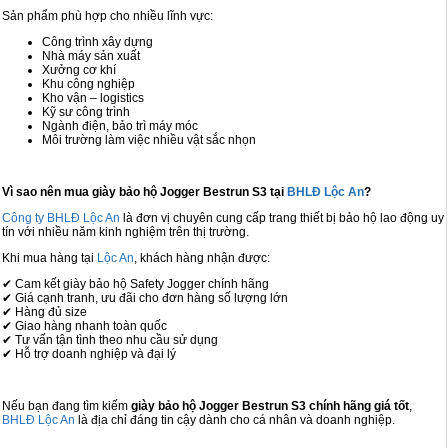
Sản phẩm phù hợp cho nhiều lĩnh vực:
Công trình xây dựng
Nhà máy sản xuất
Xưởng cơ khí
Khu công nghiệp
Kho vận – logistics
Kỹ sư công trình
Ngành điện, bảo trì máy móc
Môi trường làm việc nhiều vật sắc nhọn
Vì sao nên mua giày bảo hộ Jogger Bestrun S3 tại
BHLĐ Lộc An
?
Công ty BHLĐ Lộc An
là đơn vị chuyên cung cấp trang thiết bị bảo hộ lao động uy
tín với nhiều năm kinh nghiệm trên thị trường.
Khi mua hàng tại
Lộc An
, khách hàng nhận được:
✔ Cam kết giày bảo hộ Safety Jogger chính hãng
✔ Giá cạnh tranh, ưu đãi cho đơn hàng số lượng lớn
✔ Hàng đủ size
✔ Giao hàng nhanh toàn quốc
✔ Tư vấn tận tình theo nhu cầu sử dụng
✔ Hỗ trợ doanh nghiệp và đại lý
Nếu bạn đang tìm kiếm
giày bảo hộ Jogger Bestrun S3 chính hãng giá tốt
,
BHLĐ Lộc An
là địa chỉ đáng tin cậy dành cho cá nhân và doanh nghiệp.