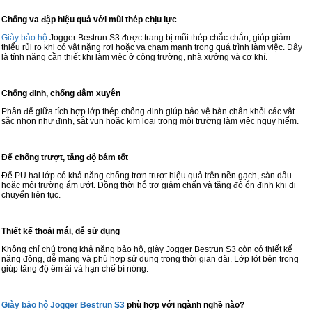
Chống va đập hiệu quả với mũi thép chịu lực
Giày bảo hộ
Jogger Bestrun S3 được trang bị mũi thép chắc chắn, giúp giảm
thiểu rủi ro khi có vật nặng rơi hoặc va chạm mạnh trong quá trình làm việc. Đây
là tính năng cần thiết khi làm việc ở công trường, nhà xưởng và cơ khí.
Chống đinh, chống đâm xuyên
Phần đế giữa tích hợp lớp thép chống đinh giúp bảo vệ bàn chân khỏi các vật
sắc nhọn như đinh, sắt vụn hoặc kim loại trong môi trường làm việc nguy hiểm.
Đế chống trượt, tăng độ bám tốt
Đế PU hai lớp có khả năng chống trơn trượt hiệu quả trên nền gạch, sàn dầu
hoặc môi trường ẩm ướt. Đồng thời hỗ trợ giảm chấn và tăng độ ổn định khi di
chuyển liên tục.
Thiết kế thoải mái, dễ sử dụng
Không chỉ chú trọng khả năng bảo hộ, giày Jogger Bestrun S3 còn có thiết kế
năng động, dễ mang và phù hợp sử dụng trong thời gian dài. Lớp lót bên trong
giúp tăng độ êm ái và hạn chế bí nóng.
Giày bảo hộ Jogger Bestrun S3
phù hợp với ngành nghề nào?