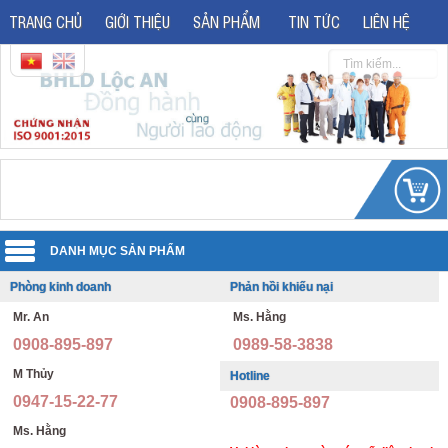
TRANG CHỦ
GIỚI THIỆU
SẢN PHẨM
TIN TỨC
LIÊN HỆ
Phòng kinh doanh
Phản hồi khiếu nại
Quần áo đồng phục
Mr. An
Ms. Hằng
Áo phản quang
Quần áo bảo hộ lao động
0908-895-897
0989-58-3838
Giày bảo hộ lao động
Đồng phục văn phòng
M Thủy
Hotline
0947-15-22-77
0908-895-897
Giày bảo hộ nhập khẩu
Đồng phục bảo vệ thông tư 08
Ms. Hằng