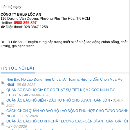
Liên hệ ngay:
CÔNG TY BHLĐ LỘC AN
116 Dương Văn Dương, Phường Phú Thọ Hòa, TP. HCM
0908 895 897
Hotline:
☎ Điện thoại: 028 3847 1258
BHLĐ Lộc An – Chuyên cung cấp trang thiết bị bảo hộ lao động chính hãng, chất
lượng, giá cạnh tranh.
TIN TỨC NỔI BẬT
Nón Bảo Hộ Lao Động: Tiêu Chuẩn An Toàn & Hướng Dẫn Chọn Mua Mới
Nhất
-
08-08-2026
QUẦN ÁO BẢO HỘ GIÁ RẺ CÓ THẬT SỰ TIẾT KIỆM? GÓC NHÌN TỪ
CHUYÊN GIA
-
04-08-2026
QUẦN ÁO BẢO HỘ ĐIỆN - ĐẦU TƯ NHỎ CHO SỰ AN TOÀN LỚN
-
31-07-
2026
CÁCH CHỌN QUẦN ÁO BẢO HỘ LAO ĐỘNG PHÙ HỢP CHO TỪNG NGÀNH
NGHỀ
-
27-07-2026
QUẦN ÁO BẢO HỘ CƠ KHÍ CHẤT LƯỢNG CAO - BỀN BỈ, AN TOÀN, GIÁ TỐT
-
27-07-2026