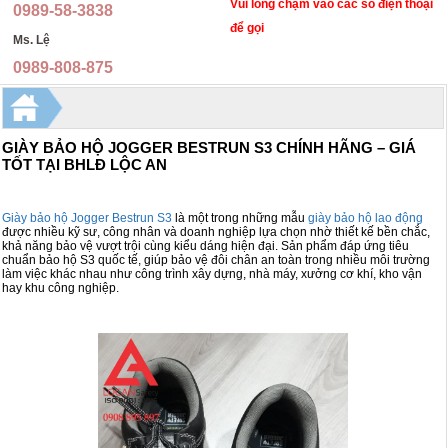
Nón bảo hộ lao động
Đồng phục y tế
Vui lòng chạm vào các số điện thoại
0989-58-3838
để gọi
Ms. Lệ
Ủng bảo hộ lao động
Quần áo phòng dịch, y tế, phòng sạch
0989-808-875
Kính bảo hộ lao động, mặt nạ hàn, kính hàn
Đồng phục học sinh
Áo mưa cao cấp
Đồng phục nhà hàng, khách sạn, spa
GIÀY BẢO HỘ JOGGER BESTRUN S3 CHÍNH HÃNG – GIÁ
Găng tay bảo hộ
Trang phục quân đội
TỐT TẠI BHLĐ LỘC AN
Khẩu trang, mặt nạ chống độc
Trang phục dân quân tự vệ
Giày bảo hộ Jogger Bestrun S3
là một trong những mẫu
giày bảo hộ lao động
được nhiều kỹ sư, công nhân và doanh nghiệp lựa chọn nhờ thiết kế bền chắc,
Hàng tặng phẩm
Trang phục bảo vệ an ninh
khả năng bảo vệ vượt trội cùng kiểu dáng hiện đại. Sản phẩm đáp ứng tiêu
chuẩn bảo hộ S3 quốc tế, giúp bảo vệ đôi chân an toàn trong nhiều môi trường
làm việc khác nhau như công trình xây dựng, nhà máy, xưởng cơ khí, kho vận
Ba lô túi xách
Đồng phục áo thun
hay khu công nghiệp.
Thiết bị bảo hộ lao động khác
Quần kaki thời trang
Dây đai an toàn, thang dây
Áo gilê kỹ sư
Bình chữa cháy, cứu hỏa
Chụp tai, nút tai chống ồn