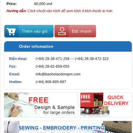
Price:
80,000 vnđ
Hướng dẫn:
Click chuột vào hình để xem hình ở kích thước to hơn
Thêm vào giỏ
Đặt nhanh
Order infomation
Điện thoại:
(+84) 28-38-471-258 --- (+84) 28-38-472-322
Fax:
(+84) 28-62-659-055
Email:
info@baoholaodongvn.com
Hotline:
(+84) 908-895-897