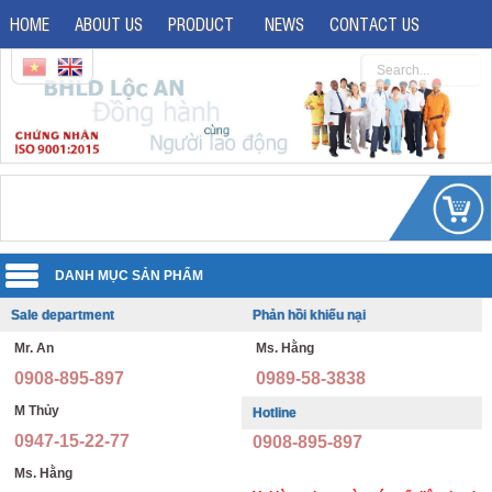
HOME
ABOUT US
PRODUCT
NEWS
CONTACT US
Sale department
Phản hồi khiếu nại
Uniforms
Mr. An
Ms. Hằng
Reflective jacket
Guard uniforms
0908-895-897
0989-58-3838
Safety shoes
Office uniforms
M Thủy
Hotline
0947-15-22-77
0908-895-897
Imported safety shoes
Security uniforms
Ms. Hằng