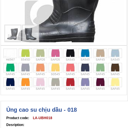
Cọc giao thông, rào chắn công trình
Bình chữa cháy, cứu hỏa
Chính sách bảo mật thông tin
H4567
S545D
SAFD5
SAFD5
SA545
SA545
SAF45
SA545
SAF45
SAF45
SAF45
SD545
SAF45
SAF45
SAF45
SAF45
SAF45
SAF45
SAF45
SAF45
SAF45
SAF45
SAF45
SAF45
Ủng cao su chịu dầu - 018
Product code:
LA-UBH018
Desription: