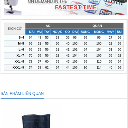
ÁO
QUẦN
KÍCH CỠ
DÀI
VAI
TAY
NGỰC
CỔ
DÀI
BỤNG
MÔNG
ĐÁY
ĐÙI
S=4
64
49
53
29
38
98
76
98
27
56
M=5
66
51
55
30
40
100
80
100
29
58
L=6
68
53
56
31
41
102
84
104
31
60
XL=7
70
55
58
32
42
104
86
106
33
62
XXL=8
72
57
60
33
43
106
88
110
36
64
XXXL=9
74
59
62
34
44
108
90
114
40
66
SẢN PHẨM LIÊN QUAN