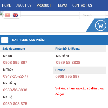
HOME
ABOUT US
PRODUCT
NEWS
CONTACT US
Sale department
Phản hồi khiếu nại
Uniforms
Mr. An
Ms. Hằng
Reflective jacket
Guard uniforms
0908-895-897
0989-58-3838
Safety shoes
Office uniforms
M Thủy
Hotline
0947-15-22-77
0908-895-897
Imported safety shoes
Security uniforms
Ms. Hằng
Safety helmet
Hospital uniforms
Vui lòng chạm vào các số điện thoại
0989-58-3838
để gọi
Ms. Lệ
Safety boots
Quần áo phòng dịch, y tế, phòng sạch
0989-808-875
Safety goggles
School uniforms