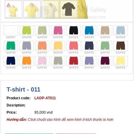
Chính sách bảo mật thông tin
H4567
S545D
SAFD5
SAFD5
SA545
SA545
SAF45
SA545
SAF45
SAF45
SAF45
SD545
SAF45
SAF45
SAF45
SAF45
SAF45
SAF45
SAF45
SAF45
SAF45
SAF45
SAF45
SAF45
T-shirt - 011
Product code:
LADP-AT011
Desription:
Price:
95,000 vnđ
Hướng dẫn:
Click chuột vào hình để xem hình ở kích thước to hơn