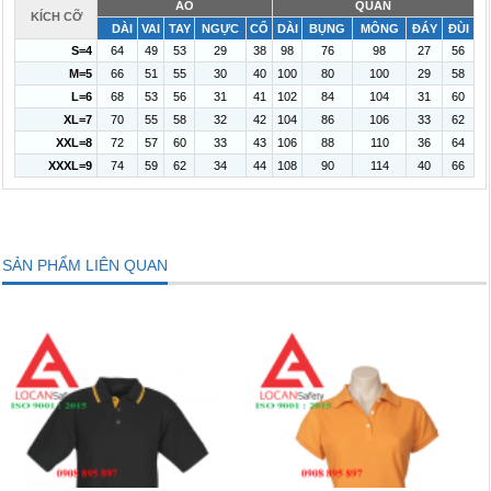
ÁO
QUẦN
KÍCH CỠ
DÀI
VAI
TAY
NGỰC
CỔ
DÀI
BỤNG
MÔNG
ĐÁY
ĐÙI
S=4
64
49
53
29
38
98
76
98
27
56
M=5
66
51
55
30
40
100
80
100
29
58
L=6
68
53
56
31
41
102
84
104
31
60
XL=7
70
55
58
32
42
104
86
106
33
62
XXL=8
72
57
60
33
43
106
88
110
36
64
XXXL=9
74
59
62
34
44
108
90
114
40
66
SẢN PHẨM LIÊN QUAN