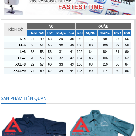
ÁO
QUẦN
KÍCH CỠ
DÀI
VAI
TAY
NGỰC
CỔ
DÀI
BỤNG
MÔNG
ĐÁY
ĐÙI
S=4
64
49
53
29
38
98
76
98
27
56
M=5
66
51
55
30
40
100
80
100
29
58
L=6
68
53
56
31
41
102
84
104
31
60
XL=7
70
55
58
32
42
104
86
106
33
62
XXL=8
72
57
60
33
43
106
88
110
36
64
XXXL=9
74
59
62
34
44
108
90
114
40
66
SẢN PHẨM LIÊN QUAN