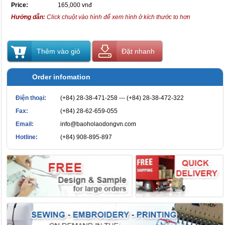
Price:
165,000 vnđ
Hướng dẫn:
Click chuột vào hình để xem hình ở kích thước to hơn
Thêm vào giỏ
Đặt nhanh
Order infomation
Điện thoại:
(+84) 28-38-471-258 --- (+84) 28-38-472-322
Fax:
(+84) 28-62-659-055
Email:
info@baoholaodongvn.com
Hotline:
(+84) 908-895-897