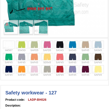
Cọc giao thông, rào chắn công trình
Bình chữa cháy, cứu hỏa
Chính sách bảo mật thông tin
H4567
S545D
SAFD5
SAFD5
SA545
SA545
SAF45
SA545
SAF45
SAF45
SAF45
SD545
SAF45
SAF45
SAF45
SAF45
SAF45
SAF45
SAF45
SAF45
SAF45
SAF45
SAF45
SAF45
Safety workwear - 127
Product code:
LADP-BH026
Desription: