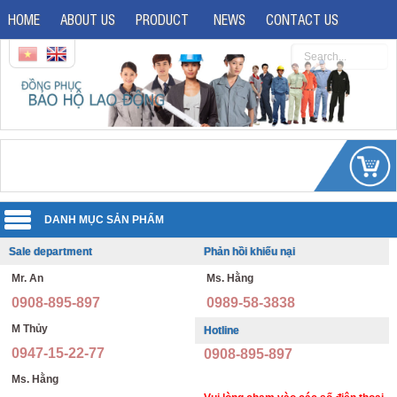
HOME
ABOUT US
PRODUCT
NEWS
CONTACT US
Sale department
Phản hồi khiếu nại
Uniforms
Mr. An
Ms. Hằng
Reflective jacket
Guard uniforms
0908-895-897
0989-58-3838
Safety shoes
Office uniforms
M Thủy
Hotline
0947-15-22-77
0908-895-897
Imported safety shoes
Security uniforms
Ms. Hằng
Safety helmet
Hospital uniforms