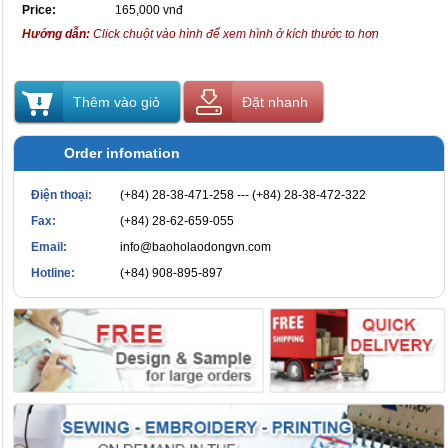
Price:
165,000 vnđ
Hướng dẫn:
Click chuột vào hình để xem hình ở kích thước to hơn
Thêm vào giỏ
Đặt nhanh
Order infomation
Điện thoại:
(+84) 28-38-471-258 --- (+84) 28-38-472-322
Fax:
(+84) 28-62-659-055
Email:
info@baoholaodongvn.com
Hotline:
(+84) 908-895-897