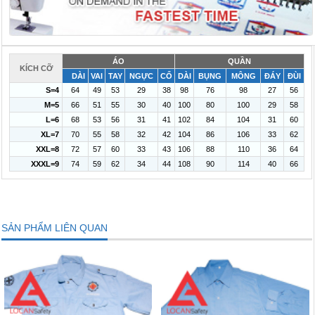
ÁO
QUẦN
KÍCH CỠ
DÀI
VAI
TAY
NGỰC
CỔ
DÀI
BỤNG
MÔNG
ĐÁY
ĐÙI
S=4
64
49
53
29
38
98
76
98
27
56
M=5
66
51
55
30
40
100
80
100
29
58
L=6
68
53
56
31
41
102
84
104
31
60
XL=7
70
55
58
32
42
104
86
106
33
62
XXL=8
72
57
60
33
43
106
88
110
36
64
XXXL=9
74
59
62
34
44
108
90
114
40
66
SẢN PHẨM LIÊN QUAN