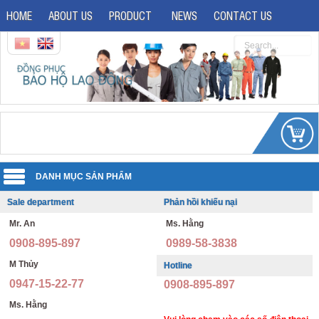
HOME
ABOUT US
PRODUCT
NEWS
CONTACT US
Sale department
Phản hồi khiếu nại
Uniforms
Mr. An
Ms. Hằng
Reflective jacket
Guard uniforms
0908-895-897
0989-58-3838
Safety shoes
Office uniforms
M Thủy
Hotline
0947-15-22-77
0908-895-897
Imported safety shoes
Security uniforms
Ms. Hằng
Safety helmet
Hospital uniforms