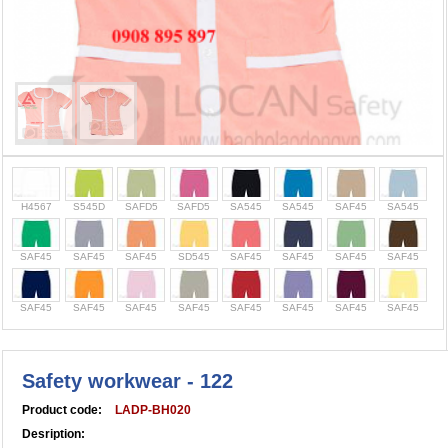
Cọc giao thông, rào chắn công trình
Bình chữa cháy, cứu hỏa
Chính sách bảo mật thông tin
H4567
S545D
SAFD5
SAFD5
SA545
SA545
SAF45
SA545
SAF45
SAF45
SAF45
SD545
SAF45
SAF45
SAF45
SAF45
SAF45
SAF45
SAF45
SAF45
SAF45
SAF45
SAF45
SAF45
Safety workwear - 122
Product code:
LADP-BH020
Desription: