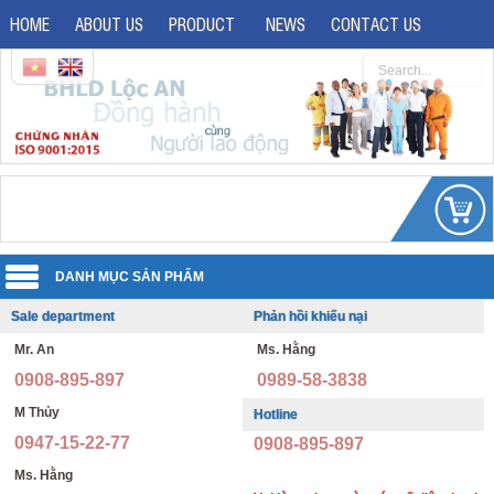
HOME
ABOUT US
PRODUCT
NEWS
CONTACT US
Sale department
Phản hồi khiếu nại
Uniforms
Mr. An
Ms. Hằng
Reflective jacket
Guard uniforms
0908-895-897
0989-58-3838
Safety shoes
Office uniforms
M Thủy
Hotline
0947-15-22-77
0908-895-897
Imported safety shoes
Security uniforms
Ms. Hằng