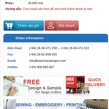
Price:
35,000 vnđ
Hướng dẫn:
Click chuột vào hình để xem hình ở kích thước to hơn
Thêm vào giỏ
Đặt nhanh
Order infomation
Điện thoại:
(+84) 28-38-471-258 --- (+84) 28-38-472-322
Fax:
(+84) 28-62-659-055
Email:
info@baoholaodongvn.com
Hotline:
(+84) 908-895-897