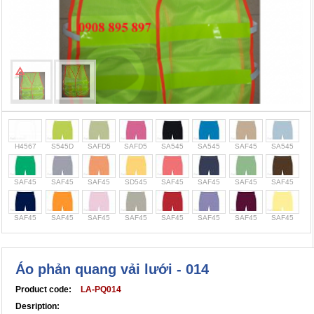
Cọc giao thông, rào chắn công trình
Bình chữa cháy, cứu hỏa
Chính sách bảo mật thông tin
H4567
S545D
SAFD5
SAFD5
SA545
SA545
SAF45
SA545
SAF45
SAF45
SAF45
SD545
SAF45
SAF45
SAF45
SAF45
SAF45
SAF45
SAF45
SAF45
SAF45
SAF45
SAF45
SAF45
Áo phản quang vải lưới - 014
Product code:
LA-PQ014
Desription: