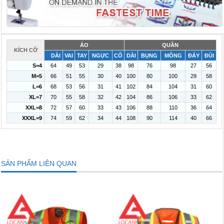
ÁO
QUẦN
KÍCH CỠ
DÀI
VAI
TAY
NGỰC
CỔ
DÀI
BỤNG
MÔNG
ĐÁY
ĐÙI
S=4
64
49
53
29
38
98
76
98
27
56
M=5
66
51
55
30
40
100
80
100
29
58
L=6
68
53
56
31
41
102
84
104
31
60
XL=7
70
55
58
32
42
104
86
106
33
62
XXL=8
72
57
60
33
43
106
88
110
36
64
XXXL=9
74
59
62
34
44
108
90
114
40
66
SẢN PHẨM LIÊN QUAN