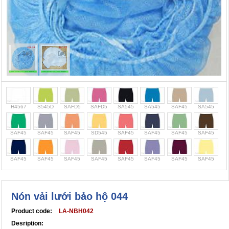
Cọc giao thông, rào chắn công trình
Bình chữa cháy, cứu hỏa
Chính sách bảo mật thông tin
H4567
S545D
SAFD5
SAFD5
SA545
SA545
SAF45
SA545
SAF45
SAF45
SAF45
SD545
SAF45
SAF45
SAF45
SAF45
SAF45
SAF45
SAF45
SAF45
SAF45
SAF45
SAF45
SAF45
Nón vải lưới bảo hộ 044
Product code:
LA-NBH042
Desription: