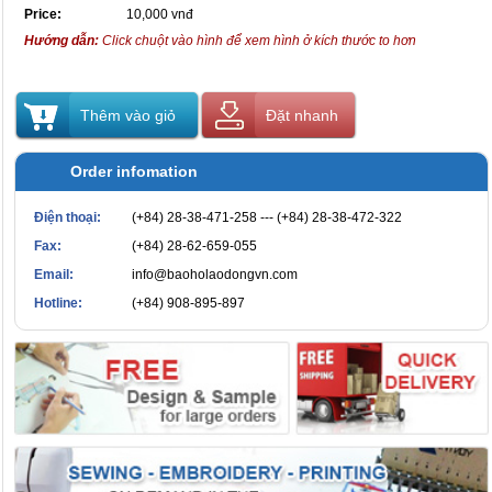
Price:
10,000 vnđ
Hướng dẫn:
Click chuột vào hình để xem hình ở kích thước to hơn
Thêm vào giỏ
Đặt nhanh
Order infomation
Điện thoại:
(+84) 28-38-471-258 --- (+84) 28-38-472-322
Fax:
(+84) 28-62-659-055
Email:
info@baoholaodongvn.com
Hotline:
(+84) 908-895-897