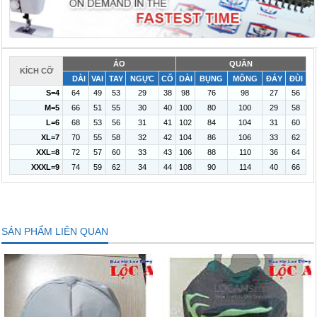
ÁO
QUẦN
KÍCH CỠ
DÀI
VAI
TAY
NGỰC
CỔ
DÀI
BỤNG
MÔNG
ĐÁY
ĐÙI
S=4
64
49
53
29
38
98
76
98
27
56
M=5
66
51
55
30
40
100
80
100
29
58
L=6
68
53
56
31
41
102
84
104
31
60
XL=7
70
55
58
32
42
104
86
106
33
62
XXL=8
72
57
60
33
43
106
88
110
36
64
XXXL=9
74
59
62
34
44
108
90
114
40
66
SẢN PHẨM LIÊN QUAN