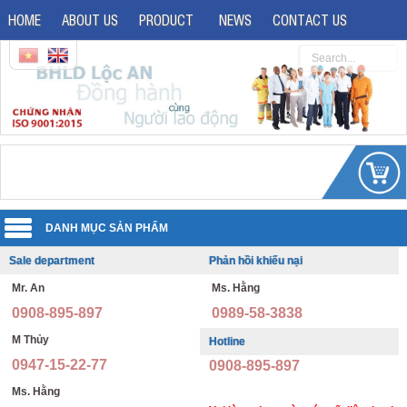
HOME
ABOUT US
PRODUCT
NEWS
CONTACT US
Sale department
Phản hồi khiếu nại
Uniforms
Mr. An
Ms. Hằng
Reflective jacket
Guard uniforms
0908-895-897
0989-58-3838
Safety shoes
Office uniforms
M Thủy
Hotline
0947-15-22-77
0908-895-897
Imported safety shoes
Security uniforms
Ms. Hằng