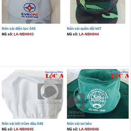
Nón vải điện lực 045
Nón vải quân đội k07
Mã số:
LA-NBH043
Mã số:
LA-NBH044
THÊM VÀO GIỎ
THÊM VÀO GIỎ
Nón vải kết trùm đầu 046
Nón vải tai bèo
Mã số:
LA-NBH045
Mã số:
LA-NBH046