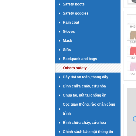
Safety boots
Safety goggles
Rain coat
H45
Gloves
Mask
SAF
Gifts
SAF
Backpack and bags
Others safety
SAF
Dây đai an toàn, thang dây
Bình chữa cháy, cứu hỏa
Chụp tai, nút tai chống ồn
Cọc giao thông, rào chắn công
trình
Bình chữa cháy, cứu hỏa
Chính sách bảo mật thông tin