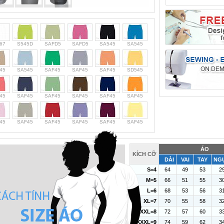
67
S545D
SAFD5
SAFD5
SA545
SA545
45
SA545
SAF45
SAF45
SAF45
SD545
45
SAF45
SAF45
SAF45
SAF45
SAF45
45
SAF45
SAF45
SAF45
SAF45
SAF45
ÁO
KÍCH CỠ
DÀI
VAI
TAY
NG
S=4
64
49
53
2
M=5
66
51
55
3
L=6
68
53
56
3
XL=7
70
55
58
3
XXL=8
72
57
60
3
XXXL=9
74
59
62
3