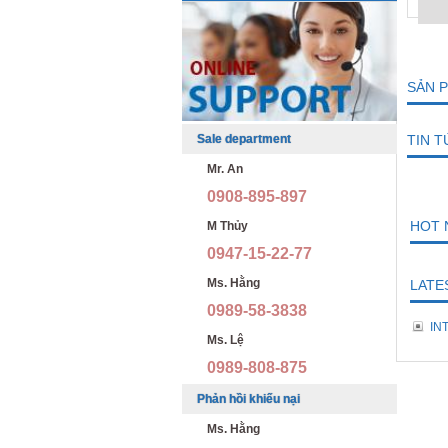
SẢN 
TIN 
Sale department
Mr. An
0908-895-897
HOT 
M Thủy
0947-15-22-77
Ms. Hằng
LATE
0989-58-3838
IN
Ms. Lệ
0989-808-875
Phản hồi khiếu nại
Ms. Hằng