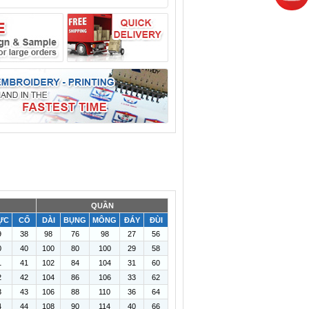
QUẦN
ỰC
CỔ
DÀI
BỤNG
MÔNG
ĐÁY
ĐÙI
9
38
98
76
98
27
56
0
40
100
80
100
29
58
1
41
102
84
104
31
60
2
42
104
86
106
33
62
3
43
106
88
110
36
64
4
44
108
90
114
40
66