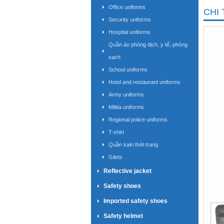
Office uniforms
CHI 
Security uniforms
Hospital uniforms
Quần áo phòng dịch, y tế, phòng
sạch
School uniforms
Hotel and restaurant uniforms
Army uniforms
Militia uniforms
Regional police uniforms
T-shirt
Quần kaki thời trang
Gilets
Reflective jacket
Safety shoes
Imported safety shoes
Safety helmet