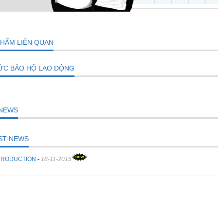
PHẨM LIÊN QUAN
TỨC BẢO HỘ LAO ĐỘNG
NEWS
ST NEWS
TRODUCTION
-
18-11-2015