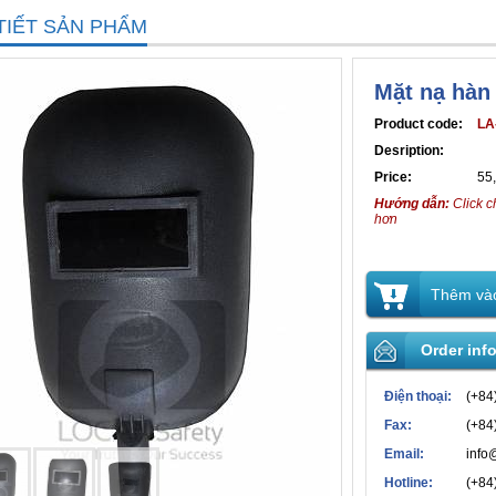
TIẾT SẢN PHẨM
Mặt nạ hàn 
Product code:
LA
Desription:
Price:
55
Hướng dẫn:
Click c
hơn
Thêm vào
Order inf
Điện thoại:
(+84
Fax:
(+84
Email:
info
Hotline:
(+84