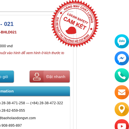
- 021
-BHLD021
,000 vnđ
huột vào hình để xem hình ở kích thước to
 giỏ
Đặt nhanh
omation
) 28-38-471-258 --- (+84) 28-38-472-322
) 28-62-659-055
@baoholaodongvn.com
) 908-895-897