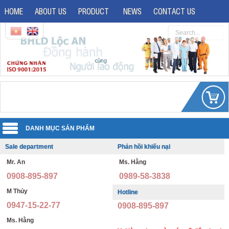
HOME
ABOUT US
PRODUCT
NEWS
CONTACT US
Sale department
Phản hồi khiếu nại
Uniforms
Mr. An
Ms. Hằng
Reflective jacket
Guard uniforms
0908-895-897
0989-58-3838
Safety shoes
Office uniforms
M Thủy
Hotline
0947-15-22-77
0908-895-897
Imported safety shoes
Security uniforms
Ms. Hằng