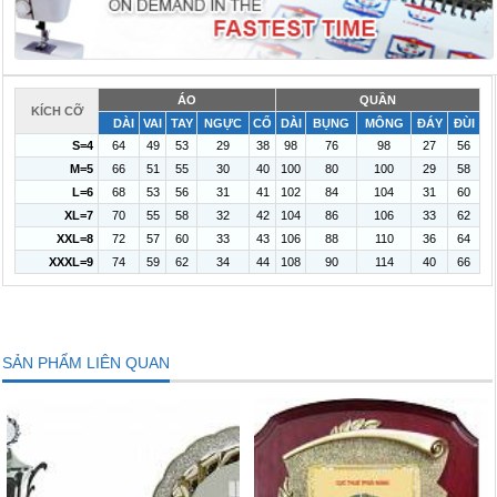
ÁO
QUẦN
KÍCH CỠ
DÀI
VAI
TAY
NGỰC
CỔ
DÀI
BỤNG
MÔNG
ĐÁY
ĐÙI
S=4
64
49
53
29
38
98
76
98
27
56
M=5
66
51
55
30
40
100
80
100
29
58
L=6
68
53
56
31
41
102
84
104
31
60
XL=7
70
55
58
32
42
104
86
106
33
62
XXL=8
72
57
60
33
43
106
88
110
36
64
XXXL=9
74
59
62
34
44
108
90
114
40
66
SẢN PHẨM LIÊN QUAN