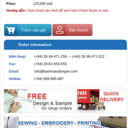
Price:
125,000 vnđ
Hướng dẫn:
Click chuột vào hình để xem hình ở kích thước to hơn
Thêm vào giỏ
Đặt nhanh
Order infomation
Điện thoại:
(+84) 28-38-471-258 --- (+84) 28-38-472-322
Fax:
(+84) 28-62-659-055
Email:
info@baoholaodongvn.com
Hotline:
(+84) 908-895-897