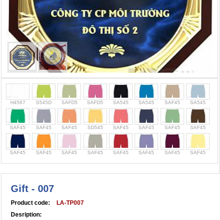
Cọc giao thông, rào chắn công trình
Bình chữa cháy, cứu hỏa
Chính sách bảo mật thông tin
H4567
S545D
SAFD5
SAFD5
SA545
SA545
SAF45
SA545
SAF45
SAF45
SAF45
SD545
SAF45
SAF45
SAF45
SAF45
SAF45
SAF45
SAF45
SAF45
SAF45
SAF45
SAF45
SAF45
Gift - 007
Product code:
LA-TP007
Desription: