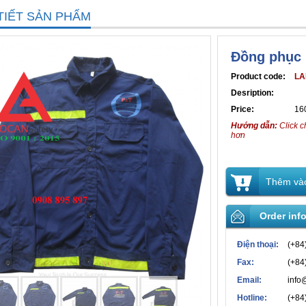
TIẾT SẢN PHẨM
Đồng phục 
Product code:
LA
Desription:
Price:
16
Hướng dẫn:
Click c
hơn
Thêm vào
Order inf
Điện thoại:
(+84
Fax:
(+84
Email:
info
Hotline:
(+84