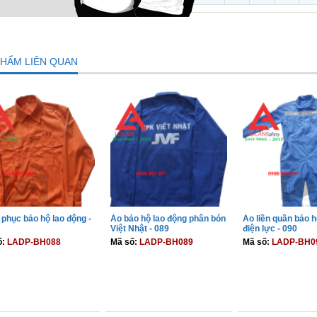
PHẨM LIÊN QUAN
phục bảo hộ lao động -
Áo bảo hộ lao động phân bón
Áo liền quần bảo 
Việt Nhật - 089
điện lực - 090
ố:
LADP-BH088
Mã số:
LADP-BH089
Mã số:
LADP-BH0
THÊM VÀO GIỎ
THÊM VÀO GIỎ
THÊM VÀO 