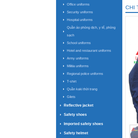
Office uniforms
CHI 
Security uniforms
Hospital uniforms
Quần áo phòng dịch, y tế, phòng
sạch
School uniforms
Hotel and restaurant uniforms
Army uniforms
Militia uniforms
Regional police uniforms
T-shirt
Quần kaki thời trang
Gilets
Reflective jacket
Safety shoes
Imported safety shoes
Safety helmet