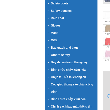
Safety boots
Safety goggles
Rain coat
H45
Gloves
Mask
SAF
Gifts
SAF
Backpack and bags
Others safety
SAF
Dây đai an toàn, thang dây
Bình chữa cháy, cứu hỏa
Chụp tai, nút tai chống ồn
Cọc giao thông, rào chắn công
trình
Bình chữa cháy, cứu hỏa
Chính sách bảo mật thông tin