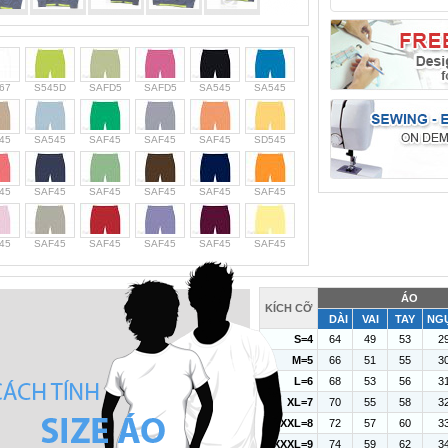
67
S545D
SAFD5
SAFD5
SA545
SA545
45
SA545
SAF45
SAF45
SAF45
SD545
45
SAF45
SAF45
SAF45
SAF45
SAF45
45
SAF45
SAF45
SAF45
SAF45
SAF45
ÁO
KÍCH CỠ
DÀI
VAI
TAY
NG
S=4
64
49
53
2
M=5
66
51
55
3
L=6
68
53
56
3
XL=7
70
55
58
3
XXL=8
72
57
60
3
XXXL=9
74
59
62
3