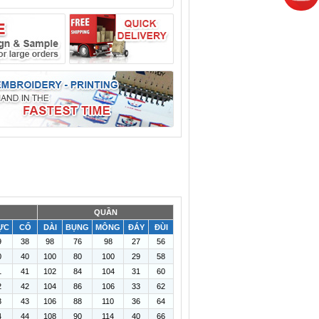
QUẦN
ỰC
CỔ
DÀI
BỤNG
MÔNG
ĐÁY
ĐÙI
9
38
98
76
98
27
56
0
40
100
80
100
29
58
1
41
102
84
104
31
60
2
42
104
86
106
33
62
3
43
106
88
110
36
64
4
44
108
90
114
40
66