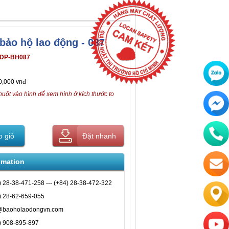
bảo hộ lao động - 087
DP-BH087
0,000 vnđ
huột vào hình để xem hình ở kích thước to
 giỏ
Đặt nhanh
omation
) 28-38-471-258 --- (+84) 28-38-472-322
) 28-62-659-055
@baoholaodongvn.com
) 908-895-897