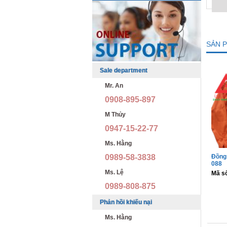
SẢN 
Sale department
Mr. An
0908-895-897
M Thủy
0947-15-22-77
Ms. Hằng
0989-58-3838
Đồng 
088
Ms. Lệ
Mã s
0989-808-875
Phản hồi khiếu nại
Ms. Hằng