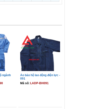
hộ ngành
Áo bảo hộ lao động điện lực -
091
90
Mã số:
LADP-BH091
GIỎ
THÊM VÀO GIỎ