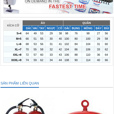
ÁO
QUẦN
KÍCH CỠ
DÀI
VAI
TAY
NGỰC
CỔ
DÀI
BỤNG
MÔNG
ĐÁY
ĐÙI
S=4
64
49
53
29
38
98
76
98
27
56
M=5
66
51
55
30
40
100
80
100
29
58
L=6
68
53
56
31
41
102
84
104
31
60
XL=7
70
55
58
32
42
104
86
106
33
62
XXL=8
72
57
60
33
43
106
88
110
36
64
XXXL=9
74
59
62
34
44
108
90
114
40
66
SẢN PHẨM LIÊN QUAN