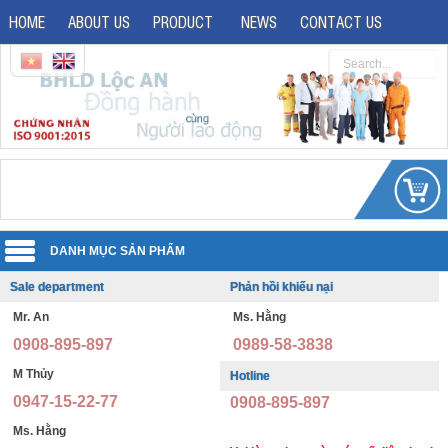
HOME
ABOUT US
PRODUCT
NEWS
CONTACT US
Sale department
Phản hồi khiếu nại
Uniforms
Mr. An
Ms. Hằng
Reflective jacket
Guard uniforms
0908-895-897
0989-58-3838
Safety shoes
Office uniforms
M Thủy
Hotline
0947-15-22-77
0908-895-897
Imported safety shoes
Security uniforms
Ms. Hằng