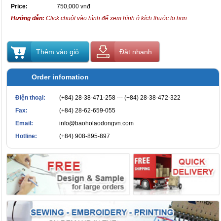
Price:
750,000 vnđ
Hướng dẫn:
Click chuột vào hình để xem hình ở kích thước to hơn
Thêm vào giỏ
Đặt nhanh
Order infomation
Điện thoại:
(+84) 28-38-471-258 --- (+84) 28-38-472-322
Fax:
(+84) 28-62-659-055
Email:
info@baoholaodongvn.com
Hotline:
(+84) 908-895-897