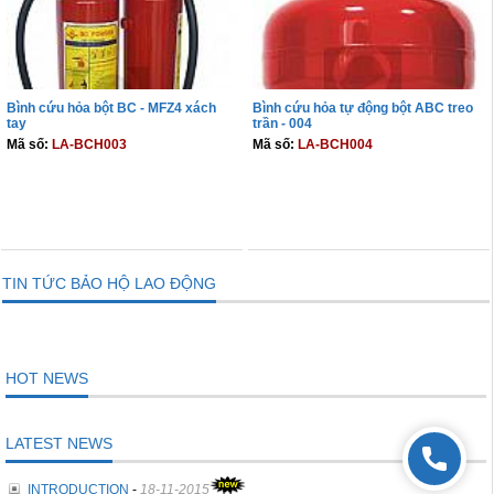
Bình cứu hỏa bột BC - MFZ4 xách
Bình cứu hỏa tự động bột ABC treo
tay
trần - 004
Mã số:
LA-BCH003
Mã số:
LA-BCH004
THÊM VÀO GIỎ
THÊM VÀO GIỎ
TIN TỨC BẢO HỘ LAO ĐỘNG
HOT NEWS
LATEST NEWS
INTRODUCTION
-
18-11-2015