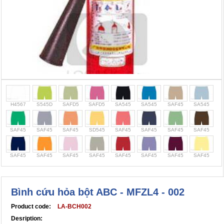
Cọc giao thông, rào chắn công trình
Bình chữa cháy, cứu hỏa
Chính sách bảo mật thông tin
H4567
S545D
SAFD5
SAFD5
SA545
SA545
SAF45
SA545
SAF45
SAF45
SAF45
SD545
SAF45
SAF45
SAF45
SAF45
SAF45
SAF45
SAF45
SAF45
SAF45
SAF45
SAF45
SAF45
Bình cứu hỏa bột ABC - MFZL4 - 002
Product code:
LA-BCH002
Desription: