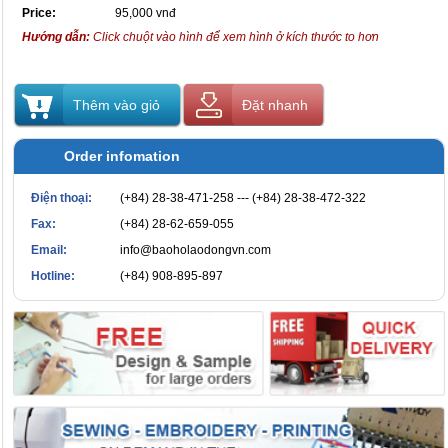
Price:
95,000 vnđ
Hướng dẫn:
Click chuột vào hình để xem hình ở kích thước to hơn
Thêm vào giỏ
Đặt nhanh
Order infomation
Điện thoại:
(+84) 28-38-471-258 --- (+84) 28-38-472-322
Fax:
(+84) 28-62-659-055
Email:
info@baoholaodongvn.com
Hotline:
(+84) 908-895-897