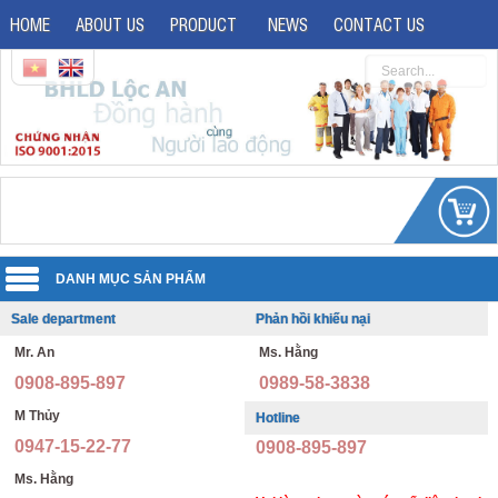
HOME
ABOUT US
PRODUCT
NEWS
CONTACT US
Sale department
Phản hồi khiếu nại
Uniforms
Mr. An
Ms. Hằng
Reflective jacket
Guard uniforms
0908-895-897
0989-58-3838
Safety shoes
Office uniforms
M Thủy
Hotline
0947-15-22-77
0908-895-897
Imported safety shoes
Security uniforms
Ms. Hằng