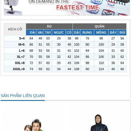
ÁO
QUẦN
KÍCH CỠ
DÀI
VAI
TAY
NGỰC
CỔ
DÀI
BỤNG
MÔNG
ĐÁY
ĐÙI
S=4
64
49
53
29
38
98
76
98
27
56
M=5
66
51
55
30
40
100
80
100
29
58
L=6
68
53
56
31
41
102
84
104
31
60
XL=7
70
55
58
32
42
104
86
106
33
62
XXL=8
72
57
60
33
43
106
88
110
36
64
XXXL=9
74
59
62
34
44
108
90
114
40
66
SẢN PHẨM LIÊN QUAN